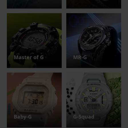
Master of G
MR-G
Baby-G
G-Squad