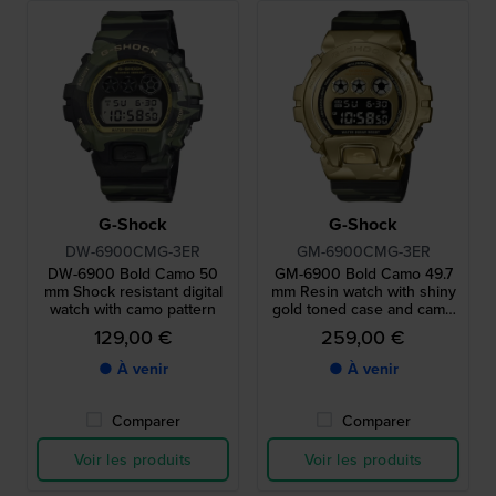
G-Shock
G-Shock
DW-6900CMG-3ER
GM-6900CMG-3ER
DW-6900 Bold Camo 50
GM-6900 Bold Camo 49.7
mm Shock resistant digital
mm Resin watch with shiny
watch with camo pattern
gold toned case and camo
print strap
129,00 €
259,00 €
● À venir
● À venir
Comparer
Comparer
Voir les produits
Voir les produits