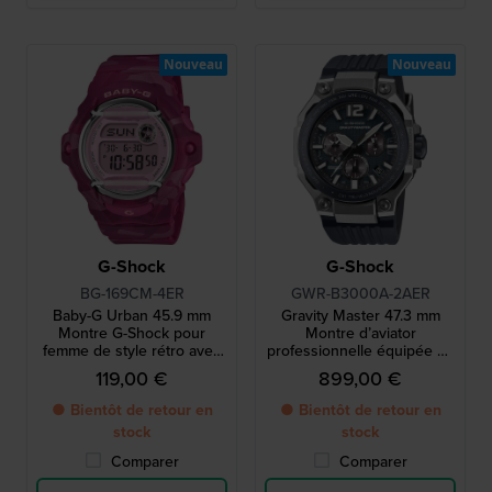
Nouveau
Nouveau
G-Shock
G-Shock
BG-169CM-4ER
GWR-B3000A-2AER
Baby-G Urban 45.9 mm
Gravity Master 47.3 mm
Montre G-Shock pour
Montre d’aviator
femme de style rétro avec
professionnelle équipée du
imprimé camouflage
mouvement Tough MVT.2
119,00 €
899,00 €
● Bientôt de retour en
● Bientôt de retour en
stock
stock
Comparer
Comparer