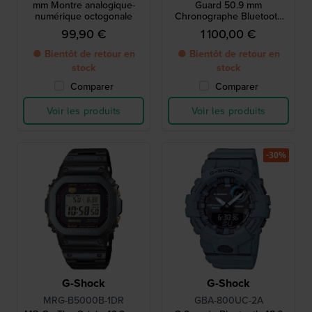
mm Montre analogique-
Guard 50.9 mm
numérique octogonale
Chronographe Bluetooth
alimenté par énergie solaire
99,90 €
1 100,00 €
et contrôlé par radio
● Bientôt de retour en
● Bientôt de retour en
stock
stock
Comparer
Comparer
Voir les produits
Voir les produits
-30%
G-Shock
G-Shock
MRG-B5000B-1DR
GBA-800UC-2A