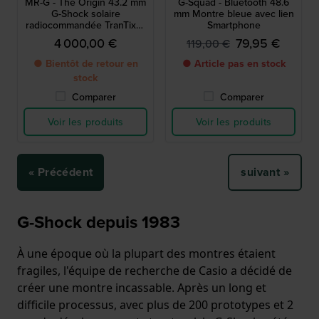
MR-G - The Origin 43.2 mm
G-Squad - Bluetooth 48.6
G-Shock solaire
mm Montre bleue avec lien
radiocommandée TranTixxii
Smartphone
Ti64 Titanium avec
4 000,00 €
79,95 €
119,00 €
Bluetooth
● Bientôt de retour en
● Article pas en stock
stock
Comparer
Comparer
Voir les produits
Voir les produits
« Précédent
suivant »
G-Shock depuis 1983
À une époque où la plupart des montres étaient
fragiles, l'équipe de recherche de Casio a décidé de
créer une montre incassable. Après un long et
difficile processus, avec plus de 200 prototypes et 2