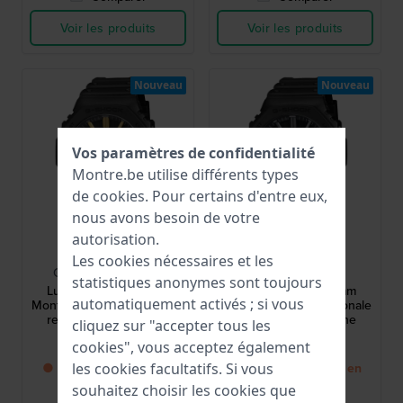
Voir les produits
Voir les produits
Nouveau
Nouveau
Vos paramètres de confidentialité
Montre.be utilise différents types
de
cookies
. Pour certains d'entre eux,
nous avons besoin de votre
autorisation.
G-Shock
G-Shock
Les cookies nécessaires et les
GA-2100LXB-1A9ER
GA-2100LXB-1AER
statistiques anonymes sont toujours
Luxury Black 45.4 mm
Luxury Black 45.4 mm
automatiquement activés ; si vous
Montre ana-digi octogonale
Montre ana-digi octogonale
renforcée en carbone
renforcée en carbone
cliquez sur "accepter tous les
129,00 €
129,00 €
cookies", vous acceptez également
● Bientôt de retour en
● Bientôt de retour en
les cookies facultatifs. Si vous
stock
stock
souhaitez choisir les cookies que