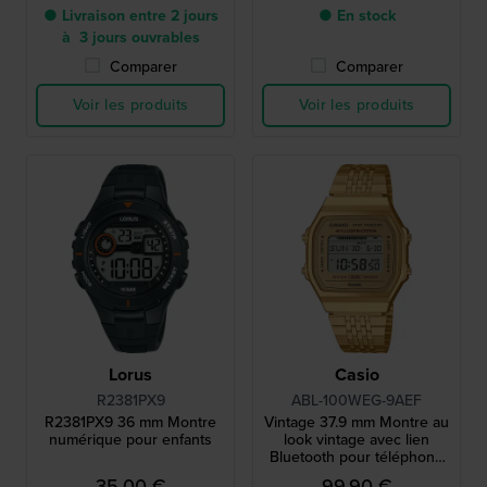
● Livraison entre 2 jours
● En stock
à 3 jours ouvrables
Comparer
Comparer
Voir les produits
Voir les produits
Lorus
Casio
R2381PX9
ABL-100WEG-9AEF
R2381PX9 36 mm Montre
Vintage 37.9 mm Montre au
numérique pour enfants
look vintage avec lien
Bluetooth pour téléphone
intelligent
35,00 €
99,90 €