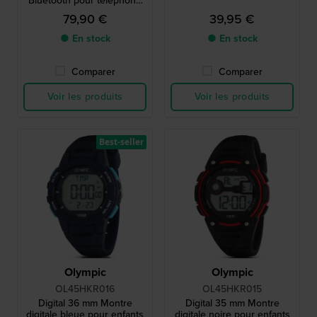
Bluetooth pour téléphone
intelligent
79,90 €
39,95 €
● En stock
● En stock
Comparer
Comparer
Voir les produits
Voir les produits
Best-seller
Olympic
Olympic
OL45HKR016
OL45HKR015
Digital 36 mm Montre
Digital 35 mm Montre
digitale bleue pour enfants
digitale noire pour enfants