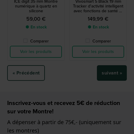
ICE digit 35 mm Montre
Vivosmart 5 Black 19 mm
numérique à quartz en
Tracker d'activité intelligent
silicone
avec fonctions de santé et
de fitness
59,00 €
149,99 €
● En stock
● En stock
Comparer
Comparer
Voir les produits
Voir les produits
« Précédent
suivant »
Inscrivez-vous et recevez 5€ de réduction
sur votre Montre!
A dépenser à partir de 75€,- (uniquement sur
les montres)