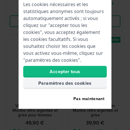
à 8 jours ouvrables
Les cookies nécessaires et les
Comparer
Comparer
statistiques anonymes sont toujours
automatiquement activés ; si vous
Voir les produits
Voir les produits
cliquez sur "accepter tous les
cookies", vous acceptez également
les cookies facultatifs. Si vous
Best-seller
Best-seller
souhaitez choisir les cookies que
vous activez vous-même, cliquez sur
"paramètres des cookies".
Accepter tous
Paramètres des cookies
Casio
Casio
Pas maintenant
LA670WEM-7EF
LA670WEA-7EF
Vintage Mini 24.6 mm
Vintage Mini 24.6 mm
Montre rétro argentée et
Montre rétro argentée et
grise pour femmes
grise
49,90 €
39,90 €