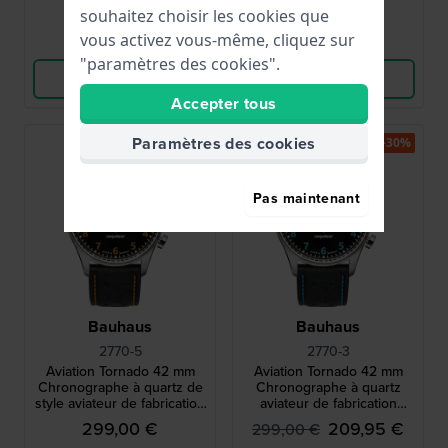
souhaitez choisir les cookies que
vous activez vous-même, cliquez sur
Comparer
Comparer
"paramètres des cookies".
Voir les produits
Voir les produits
Accepter tous
Paramètres des cookies
-30%
Pas maintenant
Bauhaus
Bauhaus
2770-5
2770-3
Aviation Tornado 42 mm
Aviation Tornado 42 mm
Chronographe à quartz de
Chronographe à quartz
style aviateur de fabrication
aviateur de fabrication
allemande avec date
allemande avec date
299,00 €
209,95 €
299,00 €