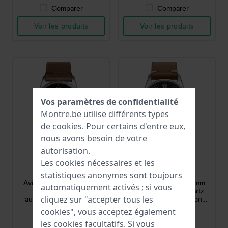
Comparer
Comparer
Voir les produits
Voir les produits
Vos paramètres de confidentialité
Montre.be utilise différents types
de
cookies
. Pour certains d'entre eux,
nous avons besoin de votre
autorisation.
Bauhaus
Bauhaus
Les cookies nécessaires et les
2790-5
2772-3
statistiques anonymes sont toujours
Aviation Tornado 42 mm
Aviation Tornado 42 mm
automatiquement activés ; si vous
Montre d'aviator
Chronographe à quartz
cliquez sur "accepter tous les
automatique allemande
aviateur de fabrication
avec cadran 24 heures et
allemande avec date
499,00 €
299,00 €
cookies", vous acceptez également
indicateur de réserve de
les cookies facultatifs. Si vous
marche
● En stock
● En stock