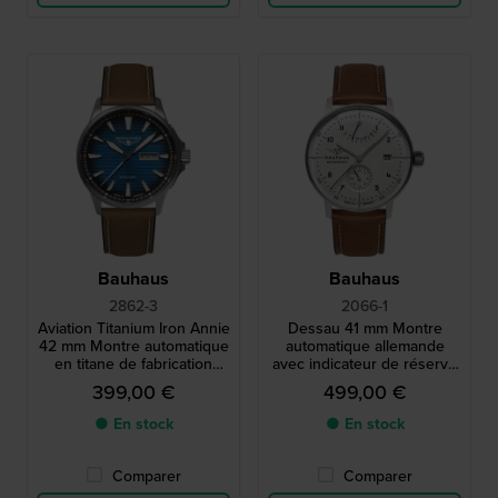
Bauhaus
Bauhaus
2862-3
2066-1
Aviation Titanium Iron Annie
Dessau 41 mm Montre
42 mm Montre automatique
automatique allemande
en titane de fabrication
avec indicateur de réserve
allemande avec date du
de marche et cadran 24h
399,00 €
499,00 €
jour
● En stock
● En stock
Comparer
Comparer