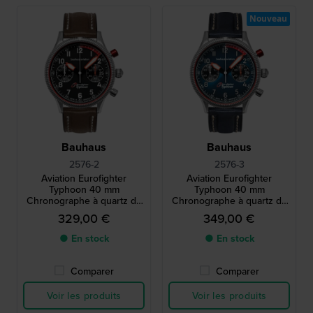
Nouveau
Bauhaus
Bauhaus
2576-2
2576-3
Aviation Eurofighter
Aviation Eurofighter
Typhoon 40 mm
Typhoon 40 mm
Chronographe à quartz de
Chronographe à quartz de
style aviateur de fabrication
style aviateur de fabrication
329,00 €
349,00 €
allemande avec date
allemande avec date
● En stock
● En stock
Comparer
Comparer
Voir les produits
Voir les produits