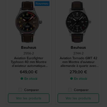
Nouveau
Bauhaus
Bauhaus
2556-2
2744-2
Aviation Eurofighter
Aviation Tornado GMT 42
Typhoon 40 mm Montre
mm Montre d'aviateur
d'aviateur automatique
allemande à quartz avec
allemande avec mouvement
mouvement GMT suisse
649,00 €
279,00 €
suisse SW200
● En stock
● En stock
Comparer
Comparer
Voir les produits
Voir les produits