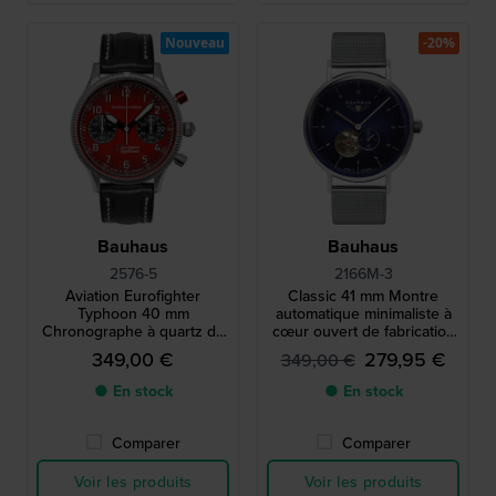
Nouveau
-20%
Bauhaus
Bauhaus
2576-5
2166M-3
Aviation Eurofighter
Classic 41 mm Montre
Typhoon 40 mm
automatique minimaliste à
Chronographe à quartz de
cœur ouvert de fabrication
style aviateur de fabrication
allemande
349,00 €
279,95 €
349,00 €
allemande avec date
● En stock
● En stock
Comparer
Comparer
Voir les produits
Voir les produits