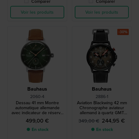
Comparer
Comparer
Voir les produits
Voir les produits
-30%
Bauhaus
Bauhaus
2060-4
2886-1
Dessau 41 mm Montre
Aviation Blackwing 42 mm
automatique allemande
Chronographe aviateur
avec indicateur de réserve
allemand à quartz GMT
de marche et cadran 24h
avec mouvement suisse
499,00 €
244,95 €
349,00 €
● En stock
● En stock