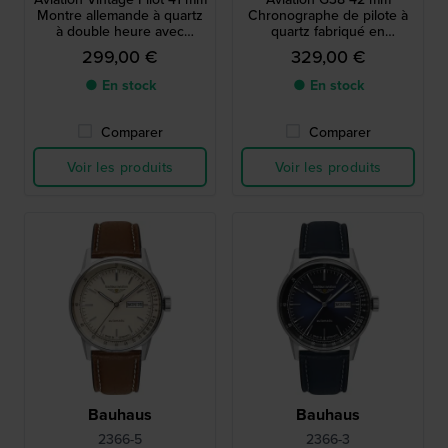
Montre allemande à quartz
Chronographe de pilote à
à double heure avec
quartz fabriqué en
grande date et mouvement
Allemagne avec date
299,00 €
329,00 €
suisse
● En stock
● En stock
Comparer
Comparer
Voir les produits
Voir les produits
Bauhaus
Bauhaus
2366-5
2366-3