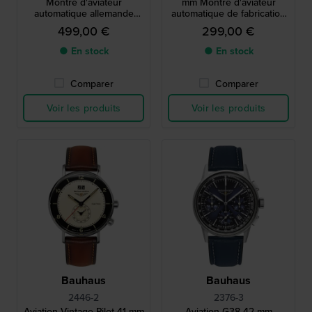
Montre d'aviateur
mm Montre d'aviateur
automatique allemande
automatique de fabrication
avec indicateur de réserve
allemande
499,00 €
299,00 €
de marche
● En stock
● En stock
Comparer
Comparer
Voir les produits
Voir les produits
Bauhaus
Bauhaus
2446-2
2376-3
Aviation Vintage Pilot 41 mm
Aviation G38 42 mm