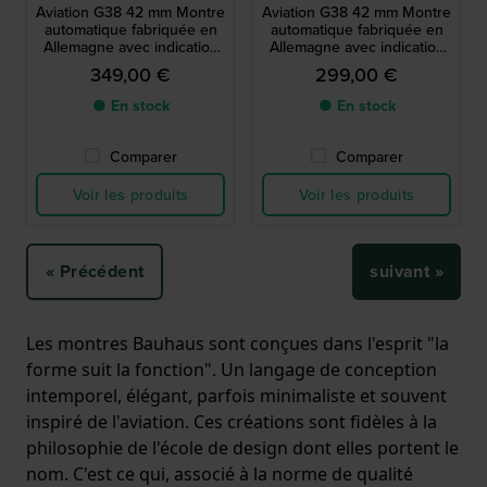
Aviation G38 42 mm Montre
Aviation G38 42 mm Montre
automatique fabriquée en
automatique fabriquée en
Allemagne avec indication
Allemagne avec indication
jour-date
jour-date
349,00 €
299,00 €
● En stock
● En stock
Comparer
Comparer
Voir les produits
Voir les produits
« Précédent
suivant »
Les montres Bauhaus sont conçues dans l'esprit "la
forme suit la fonction". Un langage de conception
intemporel, élégant, parfois minimaliste et souvent
inspiré de l'aviation. Ces créations sont fidèles à la
philosophie de l'école de design dont elles portent le
nom. C'est ce qui, associé à la norme de qualité