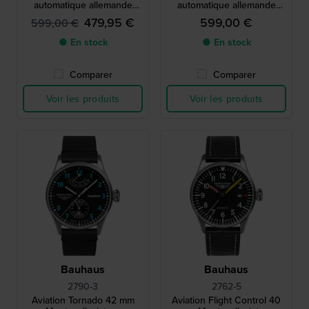
automatique allemande
automatique allemande
avec mouvement suisse
avec mouvement suisse
479,95 €
599,00 €
599,00 €
SW200
SW200
● En stock
● En stock
Comparer
Comparer
Voir les produits
Voir les produits
Bauhaus
Bauhaus
2790-3
2762-5
Aviation Tornado 42 mm
Aviation Flight Control 40