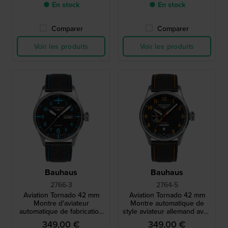
● En stock
● En stock
Comparer
Comparer
Voir les produits
Voir les produits
Bauhaus
Bauhaus
2766-3
2764-5
Aviation Tornado 42 mm
Aviation Tornado 42 mm
Montre d'aviateur
Montre automatique de
automatique de fabrication
style aviateur allemand avec
allemande avec date du
date et cadran 24h
349,00 €
349,00 €
jour