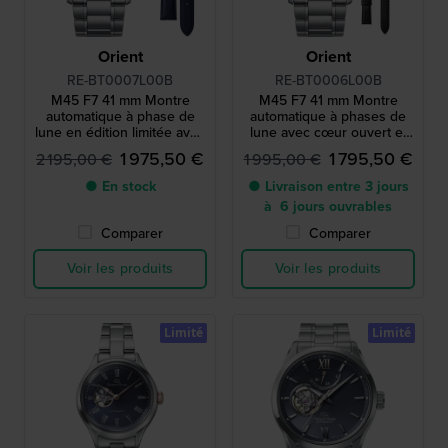
Orient
Orient
RE-BT0007L00B
RE-BT0006L00B
M45 F7 41 mm Montre
M45 F7 41 mm Montre
automatique à phase de
automatique à phases de
lune en édition limitée avec
lune avec cœur ouvert et
réserve de marche et
réserve de marche
1 975,50 €
1 795,50 €
2 195,00 €
1 995,00 €
bracelet en cuir
supplémentaire
● En stock
● Livraison entre 3 jours
à 6 jours ouvrables
Comparer
Comparer
Voir les produits
Voir les produits
Limité
Limité