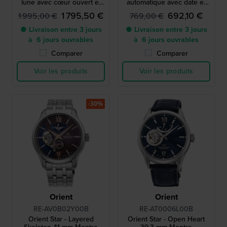
lune avec cœur ouvert et
automatique avec date et
réserve de marche
indicateur de réserve de
1 795,50 €
692,10 €
1 995,00 €
769,00 €
marche
● Livraison entre 3 jours
● Livraison entre 3 jours
à 6 jours ouvrables
à 6 jours ouvrables
Comparer
Comparer
Voir les produits
Voir les produits
-30%
Orient
Orient
RE-AV0B02Y00B
RE-AT0006L00B
Orient Star - Layered
Orient Star - Open Heart