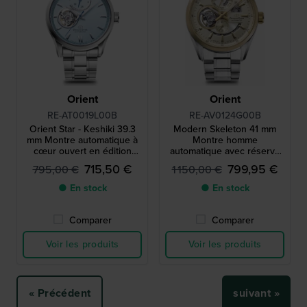
Orient
Orient
RE-AT0019L00B
RE-AV0124G00B
Orient Star - Keshiki 39.3
Modern Skeleton 41 mm
mm Montre automatique à
Montre homme
cœur ouvert en édition
automatique avec réserve
limitée
de marche
715,50 €
799,95 €
795,00 €
1 150,00 €
● En stock
● En stock
Comparer
Comparer
Voir les produits
Voir les produits
« Précédent
suivant »