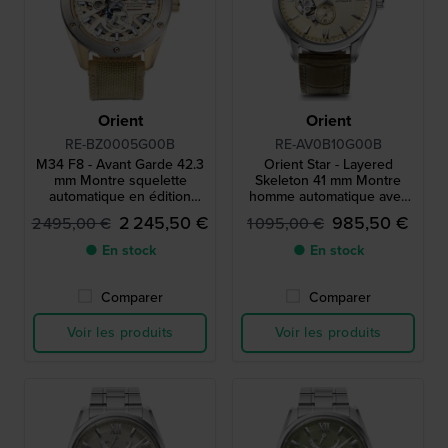
Orient
Orient
RE-BZ0005G00B
RE-AV0B10G00B
M34 F8 - Avant Garde 42.3
Orient Star - Layered
mm Montre squelette
Skeleton 41 mm Montre
automatique en édition
homme automatique avec
limitée
réserve de marche
2 245,50 €
985,50 €
2 495,00 €
1 095,00 €
● En stock
● En stock
Comparer
Comparer
Voir les produits
Voir les produits