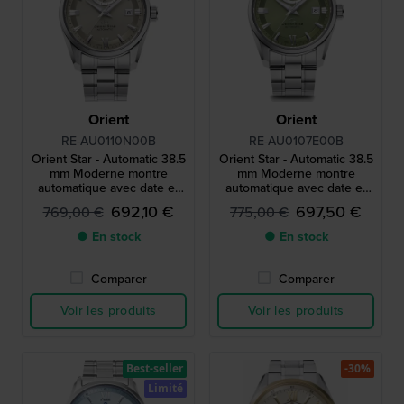
Orient
Orient
RE-AU0110N00B
RE-AU0107E00B
Orient Star - Automatic 38.5
Orient Star - Automatic 38.5
mm Moderne montre
mm Moderne montre
automatique avec date et
automatique avec date et
indicateur de réserve de
indicateur de réserve de
692,10 €
697,50 €
769,00 €
775,00 €
marche
marche
● En stock
● En stock
Comparer
Comparer
Voir les produits
Voir les produits
Best-seller
-30%
Limité