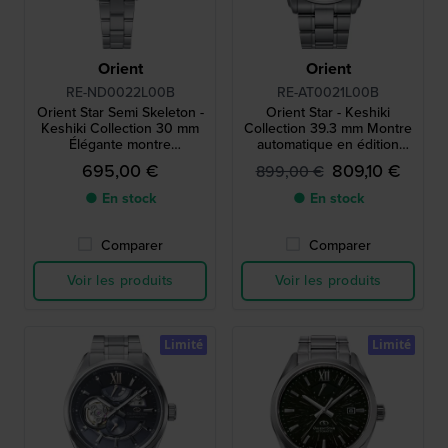
Orient
Orient
RE-ND0022L00B
RE-AT0021L00B
Orient Star Semi Skeleton -
Orient Star - Keshiki
Keshiki Collection 30 mm
Collection 39.3 mm Montre
Élégante montre
automatique en édition
automatique pour femmes
limitée avec cœur ouvert et
695,00 €
809,10 €
899,00 €
en édition limitée avec
réserve de marche
cœur ouvert
● En stock
● En stock
Comparer
Comparer
Voir les produits
Voir les produits
Limité
Limité