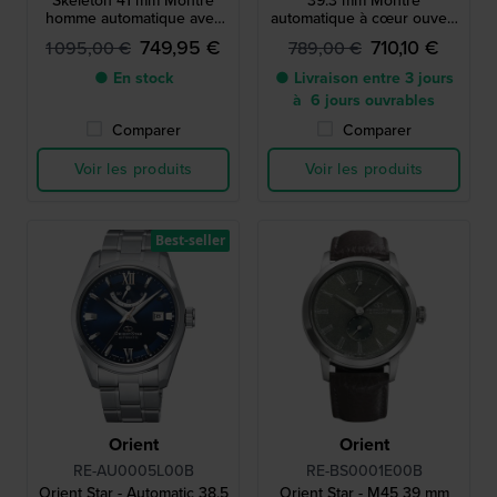
Skeleton 41 mm Montre
39.3 mm Montre
homme automatique avec
automatique à cœur ouvert
réserve de marche
avec indicateur de réserve
749,95 €
710,10 €
1 095,00 €
789,00 €
de marche
● En stock
● Livraison entre 3 jours
à 6 jours ouvrables
Comparer
Comparer
Voir les produits
Voir les produits
Best-seller
Orient
Orient
RE-AU0005L00B
RE-BS0001E00B
Orient Star - Automatic 38.5
Orient Star - M45 39 mm