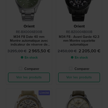
Orient
Orient
RE-BX0006E00B
RE-BZ0004B00B
M34 F8 Date 40 mm
M34 F8 - Avant Garde 42.3
Montre automatique avec
mm Montre squelette
indicateur de réserve de
automatique
marche et cadran unique
2 965,50 €
2 205,00 €
3 295,00 €
2 450,00 €
● En stock
● En stock
Comparer
Comparer
Voir les produits
Voir les produits
Limité