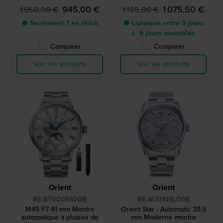
de marche
de réserve de marche
945,00 €
1 075,50 €
1 050,00 €
1 195,00 €
● Seulement 1 en stock
● Livraison entre 3 jours
à 6 jours ouvrables
Comparer
Comparer
Voir les produits
Voir les produits
Orient
Orient
RE-BT0005S00B
RE-AU0109L00B
M45 F7 41 mm Montre
Orient Star - Automatic 38.5
automatique à phases de
mm Moderne montre