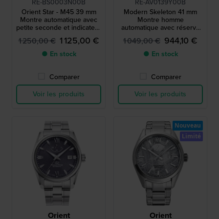
RE-BS0003N00B
RE-AV0139Y00B
Orient Star - M45 39 mm
Modern Skeleton 41 mm
Montre automatique avec
Montre homme
petite seconde et indicateur
automatique avec réserve
de réserve de marche
de marche
1 125,00 €
944,10 €
1 250,00 €
1 049,00 €
● En stock
● En stock
Comparer
Comparer
Voir les produits
Voir les produits
Nouveau
Limité
Orient
Orient