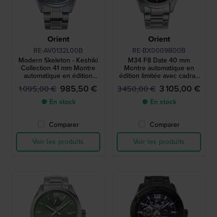
Orient
Orient
RE-AV0132L00B
RE-BX0009B00B
Modern Skeleton - Keshiki
M34 F8 Date 40 mm
Collection 41 mm Montre
Montre automatique en
automatique en édition
édition limitée avec cadran
limitée avec cœur ouvert et
unique
985,50 €
3 105,00 €
1 095,00 €
3 450,00 €
réserve de marche
● En stock
● En stock
Comparer
Comparer
Voir les produits
Voir les produits