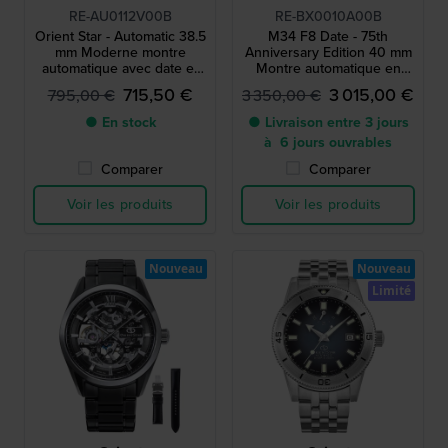
RE-AU0112V00B
RE-BX0010A00B
Orient Star - Automatic 38.5
M34 F8 Date - 75th
mm Moderne montre
Anniversary Edition 40 mm
automatique avec date et
Montre automatique en
indicateur de réserve de
édition limitée avec cadran
715,50 €
3 015,00 €
795,00 €
3 350,00 €
marche
muonionalusta
● En stock
● Livraison entre 3 jours
à 6 jours ouvrables
Comparer
Comparer
Voir les produits
Voir les produits
Nouveau
Nouveau
Limité