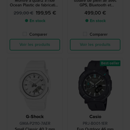
Montre à quartz #Tide
solaire de plein air avec
Ocean Plastic de fabrication
GPS, Bluetooth et
suisse avec date
cardiofréquencemètre
199,95 €
499,00 €
299,00 €
● En stock
● En stock
Comparer
Comparer
Voir les produits
Voir les produits
Best-seller
G-Shock
Casio
GMA-P2110-7AER
PRJ-B001-1ER
Small Classic 40.2 mm
Fun Outdoor 46 mm