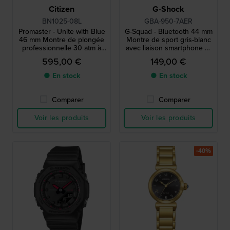
Citizen
G-Shock
BN1025-08L
GBA-950-7AER
Promaster - Unite with Blue
G-Squad - Bluetooth 44 mm
46 mm Montre de plongée
Montre de sport gris-blanc
professionnelle 30 atm à
avec liaison smartphone et
énergie solaire, édition
compatibilité Strava
595,00 €
149,00 €
limitée, avec prolongateur
de bracelet
● En stock
● En stock
Comparer
Comparer
Voir les produits
Voir les produits
-40%