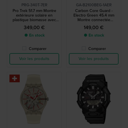
PRG-340T-7ER
GA-B2100BEG-1AER
Pro Trek 51.7 mm Montre
Carbon Core Guard -
extérieure solaire en
Electro Green 45.4 mm
plastique biomasse avec
Montre connectée
cadran LCD duplex
Bluetooth alimentée par
349,00 €
149,00 €
énergie solaire
● En stock
● En stock
Comparer
Comparer
Voir les produits
Voir les produits