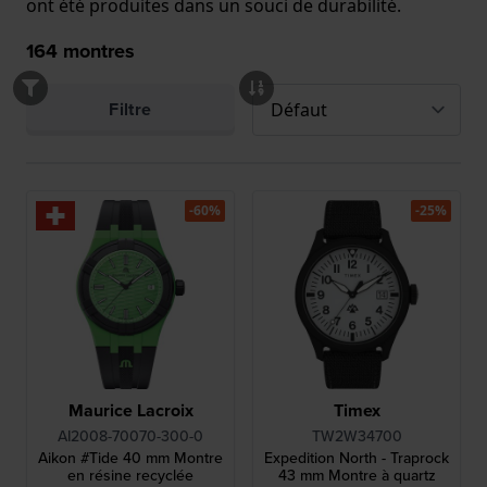
ont été produites dans un souci de durabilité.
164
montres
Filtre
-60%
-25%
Maurice Lacroix
Timex
AI2008-70070-300-0
TW2W34700
Aikon #Tide 40 mm Montre
Expedition North - Traprock
en résine recyclée
43 mm Montre à quartz