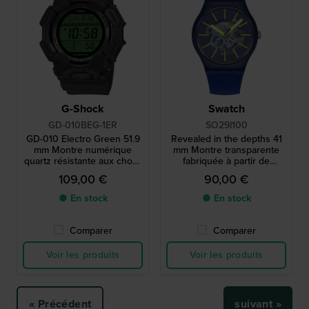
G-Shock
Swatch
GD-010BEG-1ER
SO29I100
GD-010 Electro Green 51.9
Revealed in the depths 41
mm Montre numérique
mm Montre transparente
quartz résistante aux chocs
fabriquée à partir de
avec batterie de 10 ans
matériaux biosourcés
109,00 €
90,00 €
● En stock
● En stock
Comparer
Comparer
Voir les produits
Voir les produits
« Précédent
suivant »