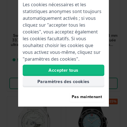
Les cookies nécessaires et les
statistiques anonymes sont toujours
automatiquement activés ; si vous
Swatch
Swatch
cliquez sur "accepter tous les
SS08K119
SO28I700
cookies", vous acceptez également
Swatch Neon Hot Racer
Trendy lines at night 34 mm
les cookies facultatifs. Si vous
33.7 mm Montre à quartz
Montre à quartz fabriquée
ultrafine avec design néon
en Suisse avec des
souhaitez choisir les cookies que
matériaux biosourcés
120,00 €
75,00 €
vous activez vous-même, cliquez sur
"paramètres des cookies".
● Seulement 1 en stock
● En stock
Accepter tous
Comparer
Comparer
Paramètres des cookies
Voir les produits
Voir les produits
Pas maintenant
Best-seller
-35%