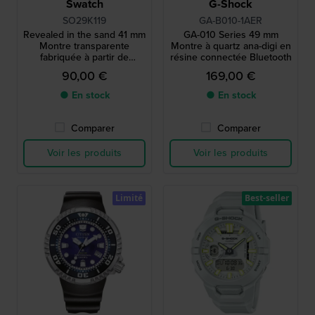
Swatch
G-Shock
SO29K119
GA-B010-1AER
Revealed in the sand 41 mm
GA-010 Series 49 mm
Montre transparente
Montre à quartz ana-digi en
fabriquée à partir de
résine connectée Bluetooth
matériaux biosourcés
90,00 €
169,00 €
● En stock
● En stock
Comparer
Comparer
Voir les produits
Voir les produits
Limité
Best-seller