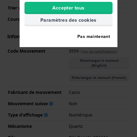
Accepter tous
Trier verre
Minéral
Couronne
N/A
Paramètres des cookies
Informations mouvement
Pas maintenant
Code Mouvement
3559
(
Voir les spécifications
)
Télécharger le manuel
(English)
Télécharger le manuel (French)
Fabricant de mouvement
Casio
Mouvement suisse
Non
Type d'affichage
Numérique
Mécanisme
Quartz