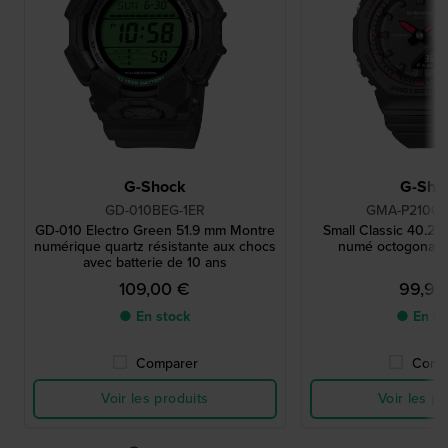
G-Shock
G-Sho
GD-010BEG-1ER
GMA-P2100S
GD-010 Electro Green 51.9 mm Montre
Small Classic 40.2 
numérique quartz résistante aux chocs
numé octogonale
avec batterie de 10 ans
109,00 €
99,90
● En stock
● En st
Comparer
Comp
Voir les produits
Voir les pr