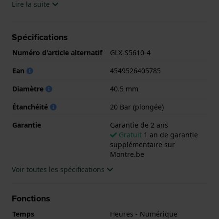
Lire la suite
La montre est 20 ATM. Cela signifie que la montre
est adaptée à la plongée. La montre est livrée avec la
Spécifications
Garantie de 2 ans.
Numéro d'article alternatif
GLX-S5610-4
.
Ean
4549526405785
Diamètre
40.5 mm
Étanchéité
20 Bar (plongée)
Garantie
Garantie de 2 ans
Gratuit
1 an de garantie
supplémentaire sur
Montre.be
Voir toutes les spécifications
Fonctions
Temps
Heures - Numérique