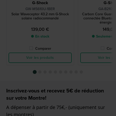
G-Shock
G-Sho
GW-M5610U-1BER
GA-B2100-
Solar Waveceptor 43.2 mm G-Shock
Carbon Core Guard 
solaire radiocommandé
connectée Bluetooth
énergie so
139,00 €
149,0
● En stock
● Seulement 1
Comparer
Comp
Voir les produits
Voir les pr
Inscrivez-vous et recevez 5€ de réduction
sur votre Montre!
A dépenser à partir de 75€,- (uniquement sur
les montres)