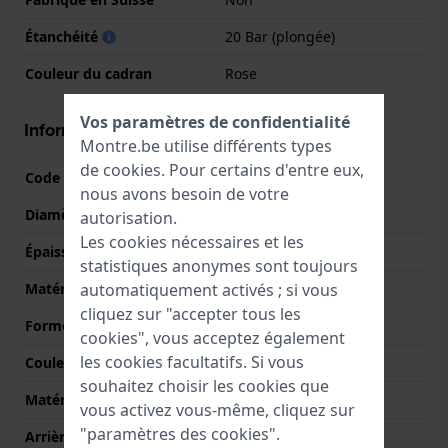
Étanchéité
20 Bar (plongée)
Couleur du cadran
Rose
Vos paramètres de confidentialité
Informations boîtier
Montre.be utilise différents types
de
cookies
. Pour certains d'entre eux,
Code boîtier
GLX-S5610
nous avons besoin de votre
Diamètre
40.5 mm
autorisation.
Les cookies nécessaires et les
Épaisseur du boîtier
11 mm
statistiques anonymes sont toujours
automatiquement activés ; si vous
Matériel du boîtier
Plastique biosourcé
cliquez sur "accepter tous les
Forme du boîtier
Rectangulaire
cookies", vous acceptez également
les cookies facultatifs. Si vous
Couleur du boîtier
Rose
souhaitez choisir les cookies que
Matériau du boîtier arrière
Acier inoxydable
vous activez vous-même, cliquez sur
"paramètres des cookies".
Arrière de Boitier
Fermée avec vis