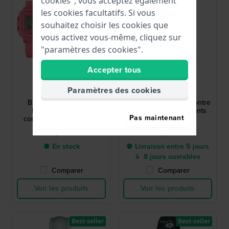
cookies", vous acceptez également
les cookies facultatifs. Si vous
souhaitez choisir les cookies que
vous activez vous-même, cliquez sur
"paramètres des cookies".
Accepter tous
G-Shock
Calypso Kids
Paramètres des cookies
BGD-10KH-4ER
K5832/2
Baby-G + Plus 39 mm
Sweet Time 33 mm Montre
Montre numérique
analogique pour enfants
Pas maintenant
convertible en breloque
79,90 €
34,00 €
● En stock
● Livraison entre 5 jours
à 8 jours ouvrables
Comparer
Comparer
Voir les produits
Voir les produits
Best-seller
Best-seller