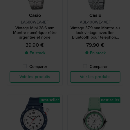
Casio
Casio
LA680WEA-1EF
ABL-100WE-1AEF
Vintage Mini 28.6 mm
Vintage 37.9 mm Montre au
Montre numérique rétro
look vintage avec lien
argentée et noire
Bluetooth pour téléphone
intelligent
39,90 €
79,90 €
● En stock
● En stock
Comparer
Comparer
Voir les produits
Voir les produits
Best-seller
Best-seller