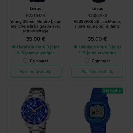
Lorus
Lorus
R2317HX9
R2383PX9
Young 36 mm Montre bleue
R2383PX9 36 mm Montre
étanche à la baignade avec
numérique pour enfants
rétroéclairage
35,00 €
35,00 €
● Livraison entre 3 jours
● Livraison entre 3 jours
à 5 jours ouvrables
à 5 jours ouvrables
Comparer
Comparer
Voir les produits
Voir les produits
Best-seller