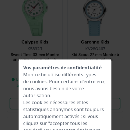
Calypso Kids
Garonne Kids
K5832/1
KV28Q467
Sweet Time 33 mm Montre
Kid Scout 27 mm Montre à
analogique pour enfants
quartz pour enfants
Vos paramètres de confidentialité
34,00 €
39,95 €
Montre.be utilise différents types
● Livraison entre 5 jours
● En stock
de
cookies
. Pour certains d'entre eux,
à 8 jours ouvrables
nous avons besoin de votre
Comparer
Comparer
autorisation.
Les cookies nécessaires et les
Voir les produits
Voir les produits
statistiques anonymes sont toujours
automatiquement activés ; si vous
Best-seller
cliquez sur "accepter tous les