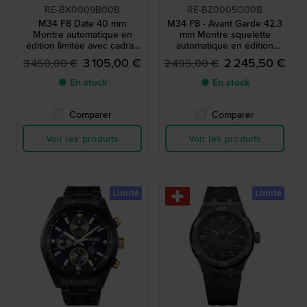
RE-BX0009B00B
RE-BZ0005G00B
M34 F8 Date 40 mm
M34 F8 - Avant Garde 42.3
Montre automatique en
mm Montre squelette
édition limitée avec cadran
automatique en édition
unique
limitée
3 105,00 €
2 245,50 €
3 450,00 €
2 495,00 €
● En stock
● En stock
Comparer
Comparer
Voir les produits
Voir les produits
Limité
Limité