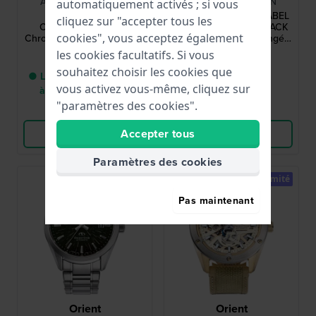
AI6018-SS002-630-1
80128-37NLNM-NLN
automatiquement activés ; si vous
Aikon Automatic
Hydro-Sub EDOX x LABEL
cliquez sur "accepter tous les
Chronograph 44 mm
NOIR – DIVE INTO BLACK
cookies", vous acceptez également
Chronographe automatique
42 mm Montre de plongée
suisse en édition limitée
chronomètre en édition
les cookies facultatifs. Si vous
3 595,00 €
2 695,00 €
limitée de fabrication suisse
souhaitez choisir les cookies que
● Livraison entre 3 jours
● En stock
vous activez vous-même, cliquez sur
à 6 jours ouvrables
"paramètres des cookies".
Comparer
Comparer
Accepter tous
Voir les produits
Voir les produits
Paramètres des cookies
Limité
Limité
Pas maintenant
Orient
Orient