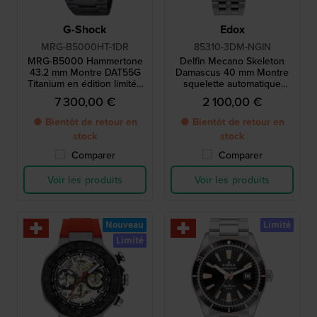
G-Shock
Edox
MRG-B5000HT-1DR
85310-3DM-NGIN
MRG-B5000 Hammertone
Delfin Mecano Skeleton
43.2 mm Montre DAT55G
Damascus 40 mm Montre
Titanium en édition limitée
squelette automatique
avec boîtier et bracelet
suisse en édition limitée
7 300,00 €
2 100,00 €
martelés à la main
avec lunette en acier
damassé
● Bientôt de retour en
● Bientôt de retour en
stock
stock
Comparer
Comparer
Voir les produits
Voir les produits
Nouveau
Limité
Limité