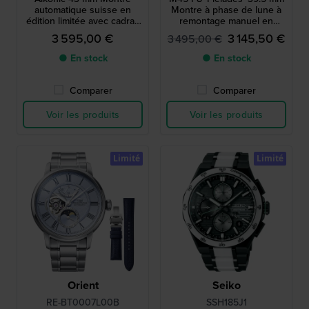
automatique suisse en
Montre à phase de lune à
édition limitée avec cadran
remontage manuel en
en carbone et lunette en
édition limitée avec réserve
3 595,00 €
3 145,50 €
3 495,00 €
céramique
de marche
● En stock
● En stock
Comparer
Comparer
Voir les produits
Voir les produits
Limité
Limité
Orient
Seiko
RE-BT0007L00B
SSH185J1