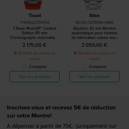
Tissot
Edox
T1414622705100
80126-357RNM-NIRB
T-Race MotoGP™ Limited
Skydiver 42 mm Montre
Edition 45 mm
automatique pour homme
Chronographe automatique
de fabrication suisse avec
suisse squeletté avec
bracelet supplémentaire
2 175,00 €
2 050,00 €
lunette en composite de
carbone
● Bientôt de retour en
● Bientôt de retour en
stock
stock
Comparer
Comparer
Voir les produits
Voir les produits
Inscrivez-vous et recevez 5€ de réduction
sur votre Montre!
A dépenser à partir de 75€,- (uniquement sur