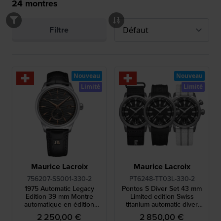
24
montres
Filtre
Nouveau
Nouveau
Limité
Limité
Maurice Lacroix
Maurice Lacroix
756207-SS001-330-2
PT6248-TT03L-330-2
1975 Automatic Legacy
Pontos S Diver Set 43 mm
Edition 39 mm Montre
Limited edition Swiss
automatique en édition
titanium automatic diver
limitée de fabrication suisse
with two extra straps
2 250,00 €
2 850,00 €
avec petite seconde