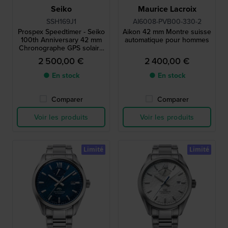
Seiko
Maurice Lacroix
SSH169J1
AI6008-PVB00-330-2
Prospex Speedtimer - Seiko
Aikon 42 mm Montre suisse
100th Anniversary 42 mm
automatique pour hommes
Chronographe GPS solaire
à double fuseau horaire
2 500,00 €
2 400,00 €
pour homme en édition
limitée
● En stock
● En stock
Comparer
Comparer
Voir les produits
Voir les produits
Limité
Limité