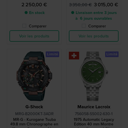
limitée de fabrication suisse
édition limitée avec cadran
2 250,00 €
3 015,00 €
3 350,00 €
avec petite seconde
muonionalusta
● En stock
● Livraison entre 3 jours
à 6 jours ouvrables
Comparer
Comparer
Voir les produits
Voir les produits
Limité
Limité
G-Shock
Maurice Lacroix
MRG-B2000KT-3ADR
756058-SS002-630-1
MR-G - Kurogane Tsuba
1975 Automatic Legacy
49.8 mm Chronographe en
Edition 40 mm Montre