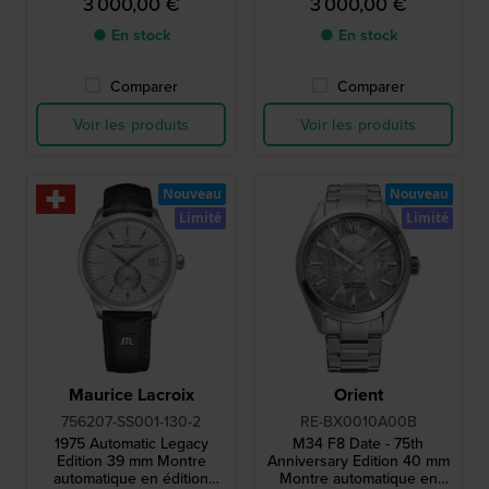
3 000,00 €
3 000,00 €
titane, en édition limitée,
avec un bracelet en
avec un bracelet en
caoutchouc supplémentaire
● En stock
● En stock
caoutchouc supplémentaire
Comparer
Comparer
Voir les produits
Voir les produits
Nouveau
Nouveau
Limité
Limité
Maurice Lacroix
Orient
756207-SS001-130-2
RE-BX0010A00B
1975 Automatic Legacy
M34 F8 Date - 75th
Edition 39 mm Montre
Anniversary Edition 40 mm
automatique en édition
Montre automatique en