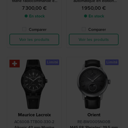
titane radiocommandé en
automatique en édition
édition limitée, gravé à la
limitée de fabrication suisse
7 300,00 €
1 950,00 €
main
avec grande date de jour
● En stock
● En stock
Comparer
Comparer
Voir les produits
Voir les produits
Limité
Limité
Maurice Lacroix
Orient
AC6008-TTB00-330-2
RE-BW0005N00B
Aikonic 43 mm Montre
M45 F8 'Pleiades' 39.5 mm