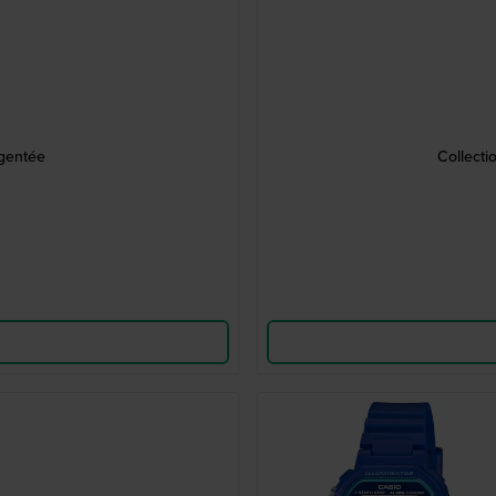
rgentée
Collect