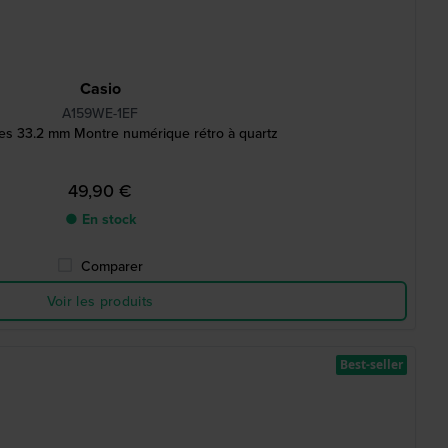
Casio
A159WE-1EF
ies 33.2 mm Montre numérique rétro à quartz
49,90 €
● En stock
Comparer
Voir les produits
Best-seller