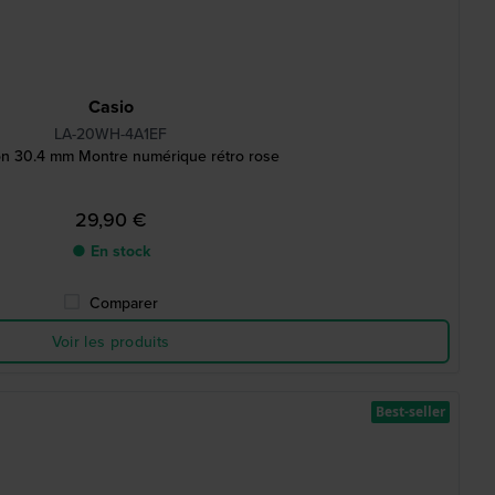
Casio
LA-20WH-4A1EF
ion 30.4 mm Montre numérique rétro rose
29,90 €
● En stock
Comparer
Voir les produits
Best-seller