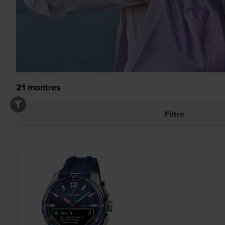
21
montres
Filtre