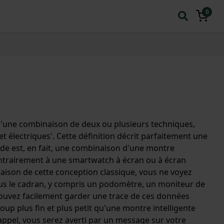
0
st 'une combinaison de deux ou plusieurs techniques,
électriques'. Cette définition décrit parfaitement une
e est, en fait, une combinaison d'une montre
ontrairement à une smartwatch à écran ou à écran
raison de cette conception classique, vous ne voyez
ous le cadran, y compris un podomètre, un moniteur de
ouvez facilement garder une trace de ces données
up plus fin et plus petit qu'une montre intelligente
ppel, vous serez averti par un message sur votre