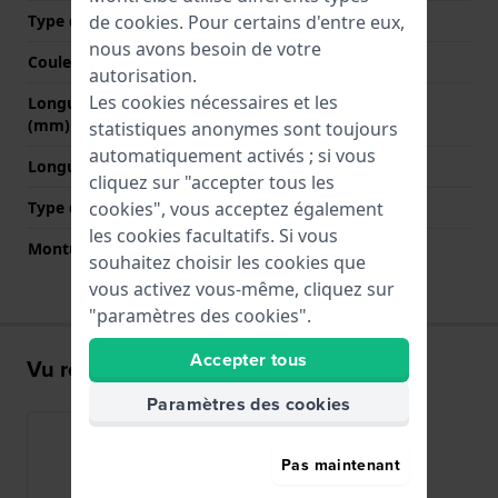
de
cookies
. Pour certains d'entre eux,
Type de fermoir
Boucle
nous avons besoin de votre
Couleur de fermoir
Noir
autorisation.
Les cookies nécessaires et les
Longueur bande à 12h
80 mm
(mm)
statistiques anonymes sont toujours
automatiquement activés ; si vous
Longueur bande à 6h (mm)
130 mm
cliquez sur "accepter tous les
cookies", vous acceptez également
Type de montage
Épingles à ressort
les cookies facultatifs. Si vous
Monture droite
Non
souhaitez choisir les cookies que
vous activez vous-même, cliquez sur
"paramètres des cookies".
Accepter tous
Vu récemment
Paramètres des cookies
Pas maintenant