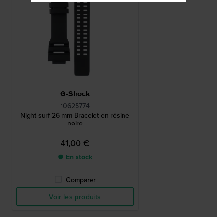
G-Shock
10625774
Night surf 26 mm Bracelet en résine
noire
41,00 €
● En stock
Comparer
Voir les produits