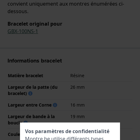
convient uniquement aux montres énumérées ci-
dessous.
Bracelet original pour
GBX-100NS-1
Informations bracelet
Matière bracelet
Résine
Largeur de la patte (du
26 mm
bracelet)
Largeur entre Corne
16 mm
Largeur de bande à la
19 mm
boucle
Vos paramètres de confidentialité
Couleur du bracelet
Noir
Montre.be utilise différents types