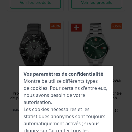
Voir les produits
Voir les produits
-40%
-35%
Vos paramètres de confidentialité
Citizen
Swiss Military Hanowa
Montre.be utilise différents types
NB6025-59H
SMWGH2200105
de
cookies
. Pour certains d'entre eux,
Promaster 41 mm Montre
Roadrunner 40 mm Montre
nous avons besoin de votre
de plongée automatique en
à quartz de fabrication
autorisation.
titane avec date
suisse avec date
Les cookies nécessaires et les
599,95 €
199,95 €
995,00 €
299,00 €
statistiques anonymes sont toujours
● En stock
● En stock
automatiquement activés ; si vous
cliquez sur "accepter tous les