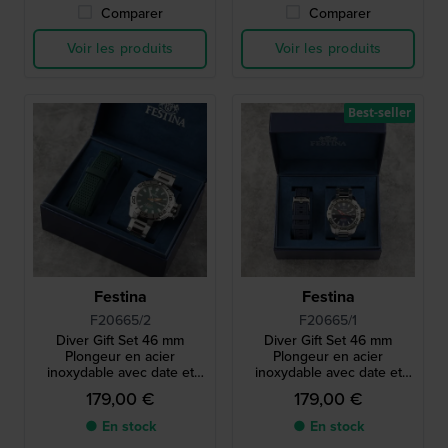
Comparer
Comparer
Voir les produits
Voir les produits
Best-seller
Festina
Festina
F20665/2
F20665/1
Diver Gift Set 46 mm
Diver Gift Set 46 mm
Plongeur en acier
Plongeur en acier
inoxydable avec date et
inoxydable avec date et
jour, protège-couronne et
jour, protège-couronne et
179,00 €
179,00 €
bracelet supplémentaire
bracelet supplémentaire
● En stock
● En stock