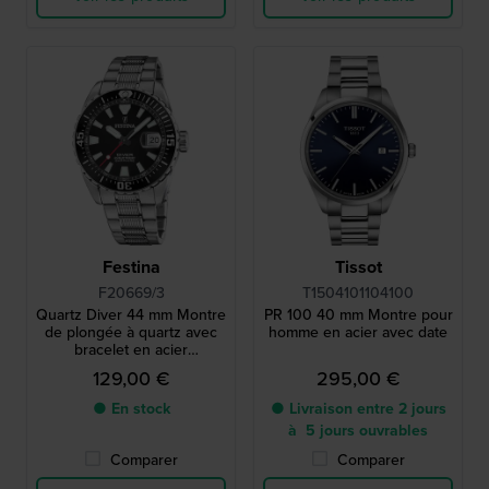
Festina
Tissot
F20669/3
T1504101104100
Quartz Diver 44 mm Montre
PR 100 40 mm Montre pour
de plongée à quartz avec
homme en acier avec date
bracelet en acier
inoxydable.
129,00 €
295,00 €
● En stock
● Livraison entre 2 jours
à 5 jours ouvrables
Comparer
Comparer