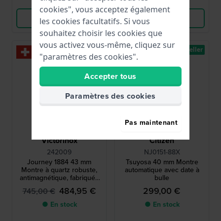
Comparer
Comparer
cookies", vous acceptez également
Voir les produits
Voir les produits
les cookies facultatifs. Si vous
souhaitez choisir les cookies que
vous activez vous-même, cliquez sur
-35%
Best-seller
"paramètres des cookies".
Accepter tous
Paramètres des cookies
Pas maintenant
Victorinox
Citizen
242009
NJ0151-88X
Journey 1884 43 mm
Tsuyosa 40 mm Montre
Montre à quartz robuste,
automatique avec date à
antimagnétique, fabriquée
bulle
en Suisse
484,95 €
299,00 €
745,00 €
● En stock
● En stock