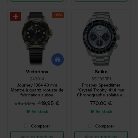
-35%
Victorinox
Seiko
242014
SSC935P1
Journey 1884 43 mm
Prospex Speedtimer
Montre à quartz robuste de
‘Crystal Trophy’ 41.4 mm
fabrication suisse
Chronographe solaire en
acier inoxydable avec date
419,95 €
770,00 €
645,00 €
● En stock
● En stock
Comparer
Comparer
Voir les produits
Voir les produits