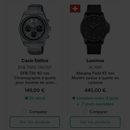
Casio Edifice
Luminox
EFB-730D-7AVUEF
XL.1961
EFB-730 40 mm
Atacama Field 43 mm
Chronographe à quartz
Montre suisse à quartz en
pour homme en acier
carbone
inoxydable
149,00 €
445,00 €
● En stock
● Livraison entre 3 jours
à 7 jours ouvrables
Comparer
Comparer
Voir les produits
Voir les produits