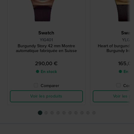
Swatch
Swat
YIG401
YLG41
Burgundy Story 42 mm Montre
Heart of burgundy
automatique fabriquée en Suisse
Burgundy Iro
290,00 €
165,0
● En stock
● En st
Comparer
Comp
Voir les produits
Voir les pr