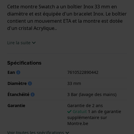
Cette montre Swatch a un boîtier Inox 33 mm en
diamètre et est équipée d'un bracelet Inox. Le boîtier
contient un mouvement ETA et la montre est dotée
d'un cristal Acrylique..
La montre est 3 ATM. Cela signifie que la montre est
Lire la suite
étanche aux éclaboussures. La montre est livrée
avec la Garantie de 2 ans.
Spécifications
.
Ean
7610522890442
Diamètre
33 mm
Étanchéité
3 Bar (lavage des mains)
Garantie
Garantie de 2 ans
Gratuit
1 an de garantie
supplémentaire sur
Montre.be
Voir toutes les spécifications