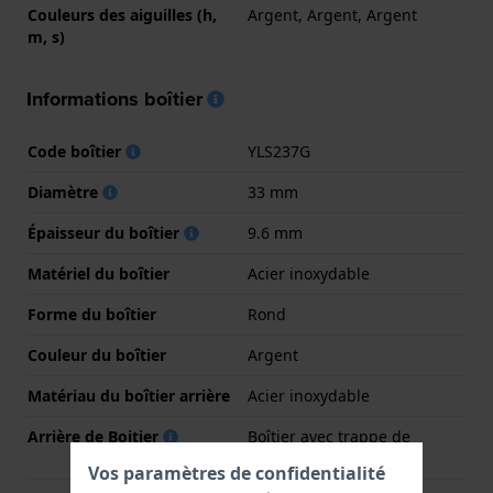
Couleurs des aiguilles (h,
Argent, Argent, Argent
m, s)
Informations boîtier
Code boîtier
YLS237G
Diamètre
33 mm
Épaisseur du boîtier
9.6 mm
Matériel du boîtier
Acier inoxydable
Forme du boîtier
Rond
Couleur du boîtier
Argent
Matériau du boîtier arrière
Acier inoxydable
Arrière de Boitier
Boîtier avec trappe de
batterie
Vos paramètres de confidentialité