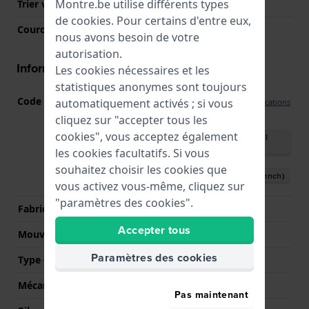
Montre.be utilise différents types
Trier verre
Acrylique
de
cookies
. Pour certains d'entre eux,
Couronne
Couronne de tirer
nous avons besoin de votre
autorisation.
Informations mouvement
Les cookies nécessaires et les
statistiques anonymes sont toujours
Code Mouvement
SW-YL3-DD
automatiquement activés ; si vous
(
Voir les spécifications
)
cliquez sur "accepter tous les
cookies", vous acceptez également
Télécharger le manuel
(English)
les cookies facultatifs. Si vous
souhaitez choisir les cookies que
Télécharger le manuel (French)
vous activez vous-même, cliquez sur
"paramètres des cookies".
Fabricant de mouvement
ETA
Accepter tous
Mouvement suisse
Oui
Paramètres des cookies
Type d'affichage
Analogique
Mécanisme
Quartz
Pas maintenant