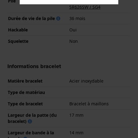
Pile
Pile Renata R377 377 /
SR626SW / SG4
Durée de vie de la pile
36 mois
Hackable
Oui
Squelette
Non
Informations bracelet
Matière bracelet
Acier inoxydable
Type de matériau
Type de bracelet
Bracelet à maillons
Largeur de la patte (du
17 mm
bracelet)
Largeur de bande à la
14 mm