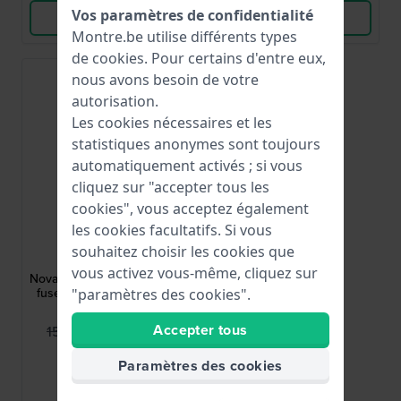
Vos paramètres de confidentialité
Voir les produits
Voir les produits
Montre.be utilise différents types
de
cookies
. Pour certains d'entre eux,
-50%
nous avons besoin de votre
autorisation.
Les cookies nécessaires et les
statistiques anonymes sont toujours
automatiquement activés ; si vous
cliquez sur "accepter tous les
cookies", vous acceptez également
les cookies facultatifs. Si vous
MVMT
souhaitez choisir les cookies que
D-FC01-RG
vous activez vous-même, cliquez sur
Nova 38 mm Montre double
fuseau horaire en or rose
"paramètres des cookies".
avec jour
Accepter tous
74,95 €
150,00 €
● En stock
Paramètres des cookies
Comparer