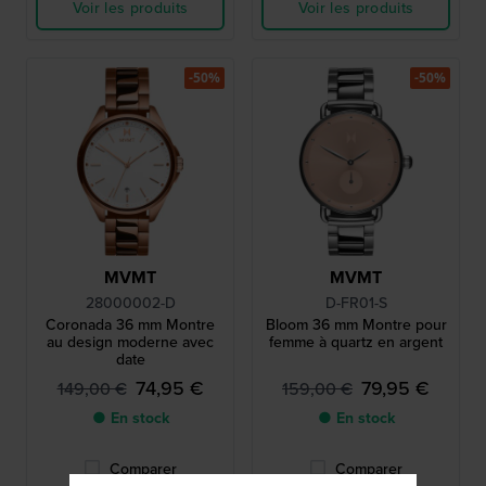
Voir les produits
Voir les produits
-50%
-50%
MVMT
MVMT
28000002-D
D-FR01-S
Coronada 36 mm Montre
Bloom 36 mm Montre pour
au design moderne avec
femme à quartz en argent
date
74,95 €
79,95 €
149,00 €
159,00 €
● En stock
● En stock
Comparer
Comparer