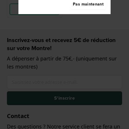
Pas maintenant
Voir les produits
Inscrivez-vous et recevez 5€ de réduction
sur votre Montre!
A dépenser à partir de 75€,- (uniquement sur
les montres)
S'inscrire
Contact
Des questions ? Notre service client se fera un