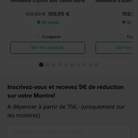
minimaliste à quartz avec cadran Nacre
minimaliste à quartz 
109,95 €
159,0
159,00 €
● En stock
● En st
Comparer
Comp
Voir les produits
Voir les pr
Inscrivez-vous et recevez 5€ de réduction
sur votre Montre!
A dépenser à partir de 75€,- (uniquement sur
les montres)