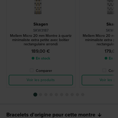
Skagen
Skag
SKW3187
SKW31
Mellem Micro 20 mm Montre à quartz
Mellem Micro 20 mm 
minimaliste extra petite avec boîtier
minimaliste extra pet
rectangulaire arrondi
rectangulaire
189,00 €
179,0
● En stock
● En st
Comparer
Comp
Voir les produits
Voir les pr
Bracelets d'origine pour cette montre