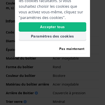
les cookies facultatifs. Si vous
Couleurs des aiguilles (h,
Or, Or, Blanc
souhaitez choisir les cookies que
m, s)
vous activez vous-même, cliquez sur
"paramètres des cookies".
Informations boîtier
Accepter tous
Code boîtier
SKW3137
Paramètres des cookies
Diamètre
34 mm
Pas maintenant
Épaisseur du boîtier
8 mm
Matériel du boîtier
Acier inoxydable
Forme du boîtier
Rond
Couleur du boîtier
Bicolore
Matériau du boîtier arrière
Acier inoxydable
Arrière de Boitier
Couvercle à pression
Trier verre
Minéral