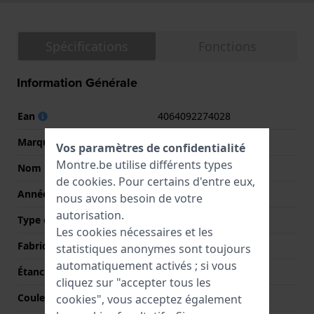
Spécifications
Fonctions
Information Générale
Ean
4064092274028
Marque
Skagen
Vos paramètres de confidentialité
Montre.be utilise différents types
Nom
Signatur Lille Sport
de
cookies
. Pour certains d'entre eux,
Année
2024 Printemps / Été
nous avons besoin de votre
autorisation.
Type d'affichage
Analogique
Les cookies nécessaires et les
Fabriqué en Suisse
Non
statistiques anonymes sont toujours
automatiquement activés ; si vous
Étanchéité
5 Bar (douche)
cliquez sur "accepter tous les
Couleur du cadran
Bleu
cookies", vous acceptez également