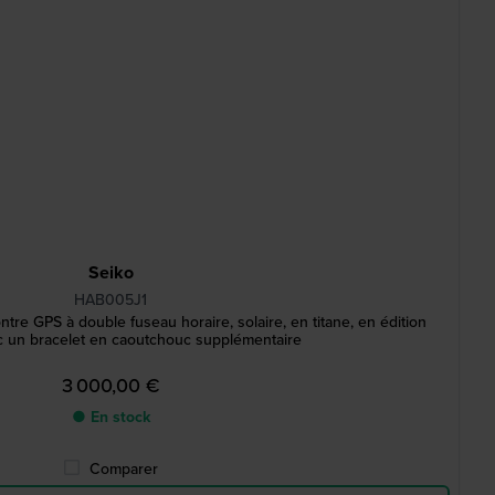
Seiko
HAB005J1
re GPS à double fuseau horaire, solaire, en titane, en édition
ec un bracelet en caoutchouc supplémentaire
3 000,00 €
● En stock
Comparer