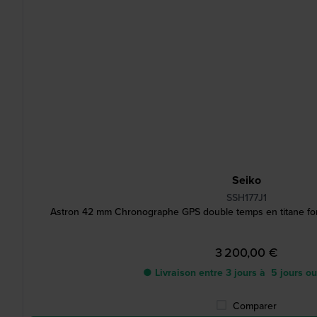
Seiko
SSH177J1
Astron 42 mm Chronographe GPS double temps en titane fonc
3 200,00 €
● Livraison entre 3 jours à 5 jours o
Comparer