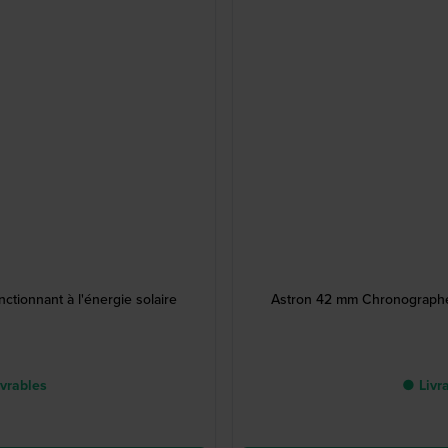
tionnant à l'énergie solaire
Astron 42 mm Chronographe G
uvrables
● Livra