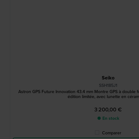
Seiko
SSH185J1
Astron GPS Future Innovation 43.4 mm Montre GPS à double fus
édition limitée, avec lunette en céra
3 200,00 €
● En stock
Comparer