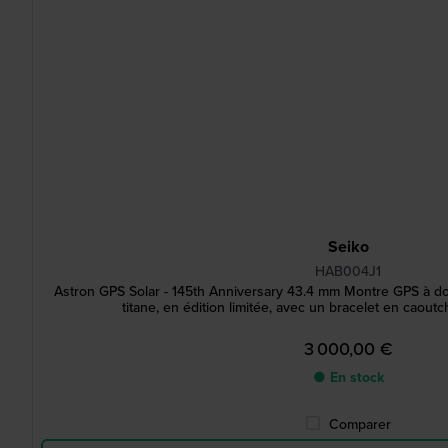
Seiko
HAB004J1
Astron GPS Solar - 145th Anniversary 43.4 mm Montre GPS à dou
titane, en édition limitée, avec un bracelet en caou
3 000,00 €
● En stock
Comparer