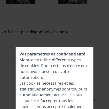
ko. Il n'est plus disponible / à vendre.
Vos paramètres de confidentialité
Montre.be utilise différents types
de
cookies
. Pour certains d'entre eux,
nous avons besoin de votre
SNKL41
autorisation.
4954628144843
Les cookies nécessaires et les
statistiques anonymes sont toujours
38 mm
automatiquement activés ; si vous
3 Bar (lavage des mains)
cliquez sur "accepter tous les
cookies", vous acceptez également
3 ans de Garantie