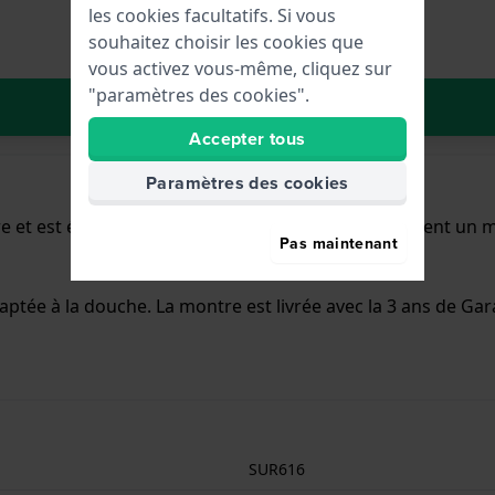
les cookies facultatifs. Si vous
souhaitez choisir les cookies que
vous activez vous-même, cliquez sur
"paramètres des cookies".
Dans le Panier
Accepter tous
Paramètres des cookies
 et est équipée d'un bracelet Inox. Le boîtier contient un 
Pas maintenant
aptée à la douche. La montre est livrée avec la 3 ans de Gar
SUR616