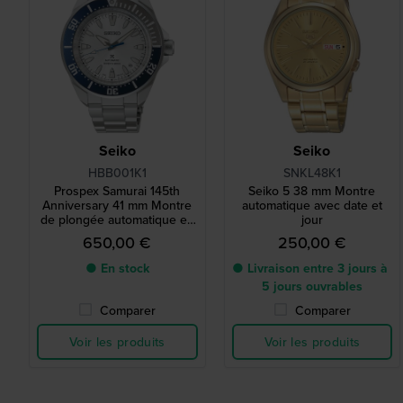
Seiko
Seiko
HBB001K1
SNKL48K1
Prospex Samurai 145th
Seiko 5 38 mm Montre
Anniversary 41 mm Montre
automatique avec date et
de plongée automatique en
jour
acier inoxydable en édition
650,00 €
250,00 €
limitée
● En stock
● Livraison entre 3 jours à
5 jours ouvrables
Comparer
Comparer
Voir les produits
Voir les produits