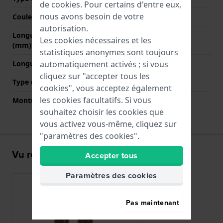
de
cookies
. Pour certains d'entre eux,
nous avons besoin de votre
Couleur de fermoir
Or
autorisation.
Longueur bande à 12h
70 mm
Les cookies nécessaires et les
(mm)
statistiques anonymes sont toujours
automatiquement activés ; si vous
Longueur bande à 6h (mm)
105 mm
cliquez sur "accepter tous les
Type de montage
Vis de selle
cookies", vous acceptez également
les cookies facultatifs. Si vous
Monture droite
Non
souhaitez choisir les cookies que
vous activez vous-même, cliquez sur
"paramètres des cookies".
Vu récemment
Accepter tous
Paramètres des cookies
Pas maintenant