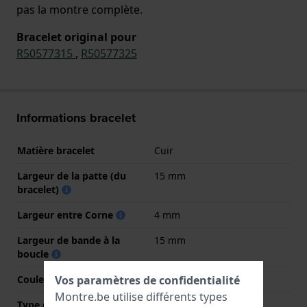
pas la montre complète.
Bracelet original pour
R50577315
,
R50577325
Informations bracelet
Matière bracelet
Cuir
Largeur de la patte (du
15 mm
bracelet)
Largeur entre Corne
4 mm
Largeur de bande à la
15 mm
boucle
Vos paramètres de confidentialité
Couleur du bracelet
Marron
Montre.be utilise différents types
Type de fermoir
Boucle