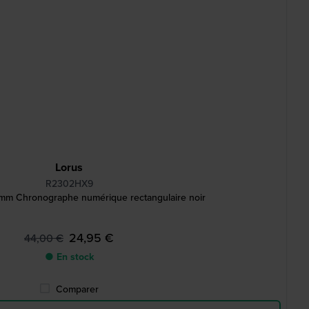
Lorus
R2302HX9
m Chronographe numérique rectangulaire noir
24,95 €
44,00 €
● En stock
Comparer