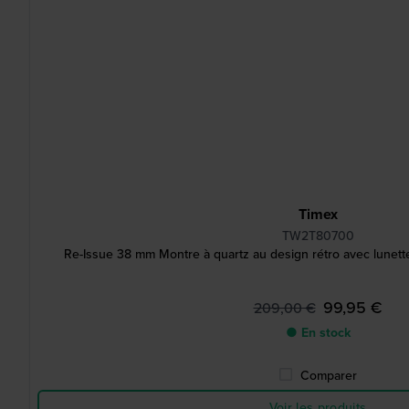
Timex
TW2T80700
Re-Issue 38 mm Montre à quartz au design rétro avec lunette
99,95 €
209,00 €
● En stock
Comparer
Voir les produits