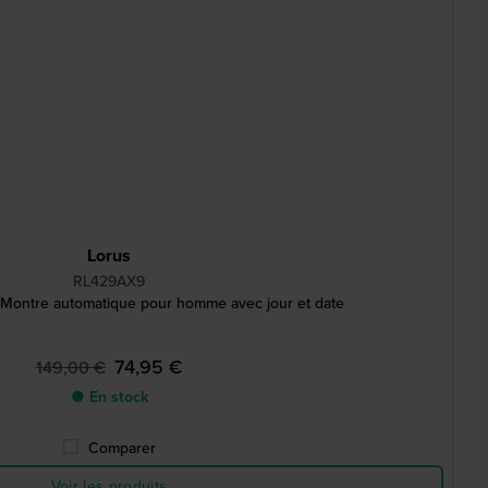
Lorus
RL429AX9
ontre automatique pour homme avec jour et date
74,95 €
149,00 €
● En stock
Comparer
Voir les produits