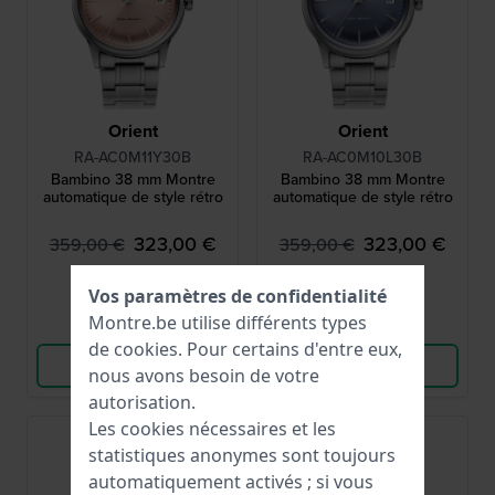
Orient
Orient
RA-AC0M11Y30B
RA-AC0M10L30B
Bambino 38 mm Montre
Bambino 38 mm Montre
automatique de style rétro
automatique de style rétro
323,00 €
323,00 €
359,00 €
359,00 €
● En stock
● En stock
Vos paramètres de confidentialité
Montre.be utilise différents types
Comparer
Comparer
de
cookies
. Pour certains d'entre eux,
Voir les produits
Voir les produits
nous avons besoin de votre
autorisation.
Les cookies nécessaires et les
Best-seller
statistiques anonymes sont toujours
automatiquement activés ; si vous