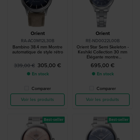
Orient
Orient
RA-AC0M12L30B
RE-ND0022L00B
Bambino 38.4 mm Montre
Orient Star Semi Skeleton -
automatique de style rétro
Keshiki Collection 30 mm
Élégante montre
automatique pour femmes
305,00 €
695,00 €
339,00 €
en édition limitée avec
cœur ouvert
● En stock
● En stock
Comparer
Comparer
Voir les produits
Voir les produits
Best-seller
Best-seller