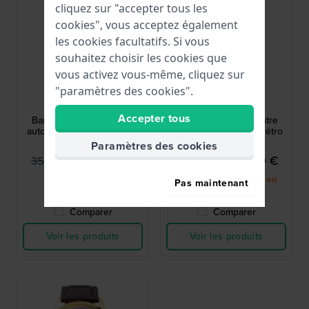
cliquez sur "accepter tous les
cookies", vous acceptez également
les cookies facultatifs. Si vous
souhaitez choisir les cookies que
vous activez vous-même, cliquez sur
Orient
Orient
"paramètres des cookies".
RA-AC0M09E30B
RA-AC0M04Y30B
Accepter tous
Bambino 38 mm Montre
Bambino 38 mm Montre
automatique de style rétro
automatique de style rétro
Paramètres des cookies
323,00 €
305,00 €
359,00 €
339,00 €
● En stock
● Bientôt de retour en
Pas maintenant
stock
Comparer
Comparer
Voir les produits
Voir les produits