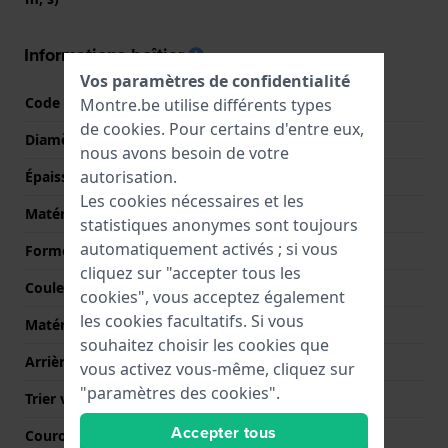
Informations boîtier
Vos paramètres de confidentialité
Code boîtier
AA02,AA02-C70-A
Montre.be utilise différents types
de
cookies
. Pour certains d'entre eux,
Diamètre
41.5 mm
nous avons besoin de votre
autorisation.
Épaisseur du boîtier
13 mm
Les cookies nécessaires et les
Matériel du boîtier
Acier inoxydable
statistiques anonymes sont toujours
automatiquement activés ; si vous
Forme du boîtier
Rond
cliquez sur "accepter tous les
Couleur du boîtier
Argent
cookies", vous acceptez également
les cookies facultatifs. Si vous
Matériau du boîtier arrière
Acier inoxydable
souhaitez choisir les cookies que
Arrière de Boitier
Fond de boîtier vissé
vous activez vous-même, cliquez sur
"paramètres des cookies".
Trier verre
Minéral
Accepter tous
Couronne
Courrone à vis