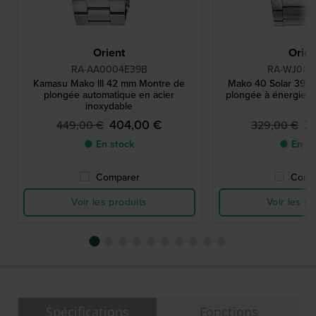
Orient
Orien
RA-AA0004E39B
RA-WJ000
Kamasu Mako III 42 mm Montre de
Mako 40 Solar 39.
plongée automatique en acier
plongée à énergie so
inoxydable
404,00 €
2
449,00 €
329,00 €
● En stock
● En st
Comparer
Comp
Voir les produits
Voir les pr
Spécifications
Fonctions