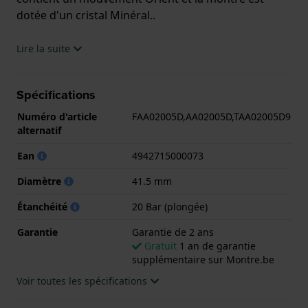
dotée d'un cristal Minéral..
La montre est 20 ATM. Cela signifie que la montre
Lire la suite
est adaptée à la plongée. La montre est livrée avec la
Garantie de 2 ans.
Spécifications
.
Numéro d'article
FAA02005D,AA02005D,TAA02005D9
alternatif
Ean
4942715000073
Diamètre
41.5 mm
Étanchéité
20 Bar (plongée)
Garantie
Garantie de 2 ans
Gratuit
1 an de garantie
supplémentaire sur Montre.be
Voir toutes les spécifications