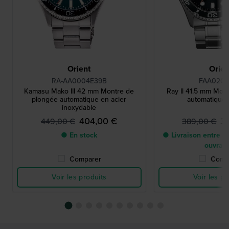
Orient
Orien
RA-AA0004E39B
FAA020
Kamasu Mako III 42 mm Montre de
Ray ll 41.5 mm Mon
plongée automatique en acier
automatique 
inoxydable
404,00 €
3
449,00 €
389,00 €
● En stock
● Livraison entre 3 
ouvrab
Comparer
Comp
Voir les produits
Voir les pr