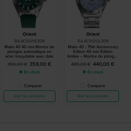
Orient
Orient
RA-AC0Q11E30B
RA-AC0Q12L30B
Mako 40 40 mm Montre de
Mako 40 - 75th Anniversary
plongée automatique en
Edition 40 mm Édition
acier inoxydable avec date
limitée – Montre de plongée
automatique en acier
359,00 €
440,00 €
399,00 €
489,00 €
inoxydable avec date
● En stock
● En stock
Comparer
Comparer
Voir les produits
Voir les produits