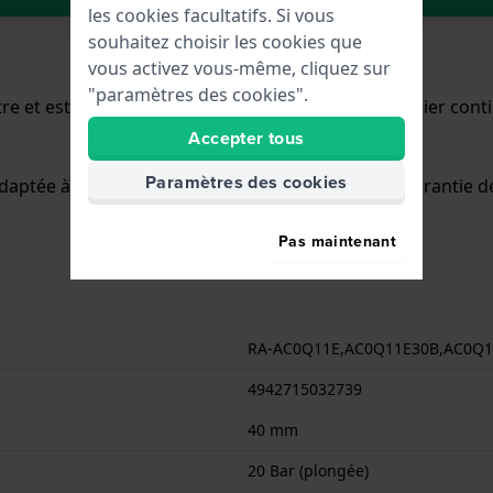
les cookies facultatifs. Si vous
souhaitez choisir les cookies que
vous activez vous-même, cliquez sur
"paramètres des cookies".
re et est équipée d'un bracelet caoutchouc. Le boîtier con
Accepter tous
Paramètres des cookies
daptée à la plongée. La montre est livrée avec la Garantie d
Pas maintenant
RA-AC0Q11E,AC0Q11E30B,AC0Q1
4942715032739
40 mm
20 Bar (plongée)