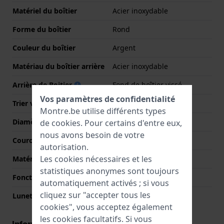
Matériel du boîtier
Acier inoxydable
Forme du boîtier
Rond
Couleur du boîtier
Argent
Matériau du boîtier arrière
Acier inoxydable
Arrière de Boitier
Fond de boîtier vissé
Vos paramètres de confidentialité
Trier verre
Saphire
Montre.be utilise différents types
Diamètre du verre
29.50
de
cookies
. Pour certains d'entre eux,
nous avons besoin de votre
Couronne
Courrone à vis
autorisation.
Les cookies nécessaires et les
Matérielle lunette
Acier inoxydable
statistiques anonymes sont toujours
Fonction de la lunette
Plongée
automatiquement activés ; si vous
cliquez sur "accepter tous les
Lunette tournante
Uni-directionnel
cookies", vous acceptez également
les cookies facultatifs. Si vous