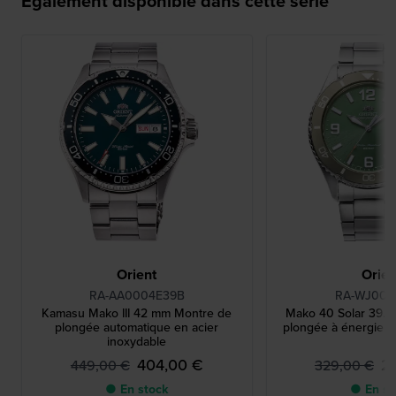
Egalement disponible dans cette série
Orient
Orien
RA-AA0004E39B
RA-WJ000
Kamasu Mako III 42 mm Montre de
Mako 40 Solar 39.
plongée automatique en acier
plongée à énergie so
inoxydable
404,00 €
2
449,00 €
329,00 €
● En stock
● En st