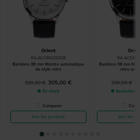
Orient
Orien
RA-AC0M03S30B
RA-AC0M0
Bambino 38 mm Montre automatique
Bambino 38 mm Mont
de style rétro
rétro avec
305,00 €
3
339,00 €
339,00 €
● En stock
● Seulement 1
Comparer
Comp
Voir les produits
Voir les pr