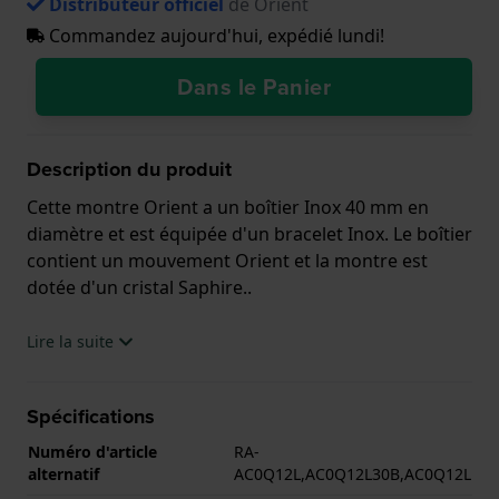
Distributeur officiel
de Orient
Commandez aujourd'hui, expédié lundi!
Dans le Panier
Description du produit
Cette montre Orient a un boîtier Inox 40 mm en
diamètre et est équipée d'un bracelet Inox. Le boîtier
contient un mouvement Orient et la montre est
dotée d'un cristal Saphire..
La montre est 20 ATM. Cela signifie que la montre
Lire la suite
est adaptée à la plongée. La montre est livrée avec la
Garantie de 2 ans.
Spécifications
.
Numéro d'article
RA-
alternatif
AC0Q12L,AC0Q12L30B,AC0Q12L