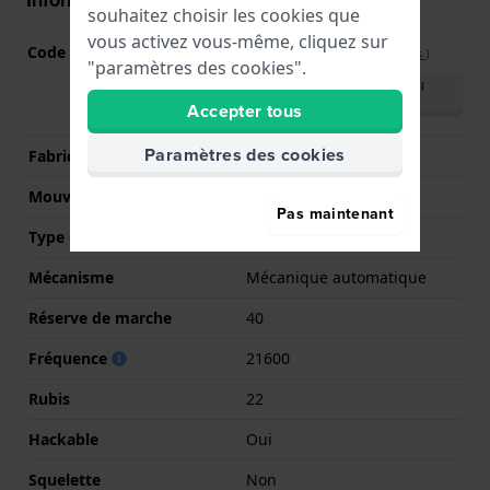
Informations mouvement
souhaitez choisir les cookies que
vous activez vous-même, cliquez sur
Code Mouvement
F6724
(
Voir les spécifications
)
"paramètres des cookies".
Télécharger le manuel
(English)
Accepter tous
Paramètres des cookies
Fabricant de mouvement
Orient
Mouvement suisse
Non
Pas maintenant
Type d'affichage
Analogique
Mécanisme
Mécanique automatique
Réserve de marche
40
Fréquence
21600
Rubis
22
Hackable
Oui
Squelette
Non