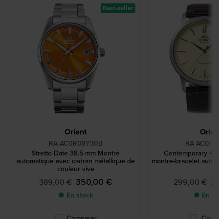
Best-seller
Orient
Orien
RA-AC0R08Y30B
RA-AC0F1
Stretto Date 38.5 mm Montre
Contemporary 42
automatique avec cadran métallique de
montre-bracelet autom
couleur vive
350,00 €
2
389,00 €
299,00 €
● En stock
● En st
Comparer
Comp