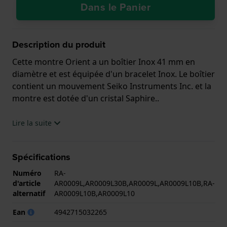
Dans le Panier
Description du produit
Cette montre Orient a un boîtier Inox 41 mm en
diamètre et est équipée d'un bracelet Inox. Le boîtier
contient un mouvement Seiko Instruments Inc. et la
montre est dotée d'un cristal Saphire..
La montre est 5 ATM. Cela signifie que la montre est
Lire la suite
adaptée à la douche. La montre est livrée avec la
Garantie de 2 ans.
Spécifications
.
Numéro
RA-
d'article
AR0009L,AR0009L30B,AR0009L,AR0009L10B,RA-
alternatif
AR0009L10B,AR0009L10
Ean
4942715032265