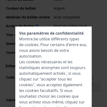
Couleur du boîtier
Argent
Matériau du boîtier arrière
Acier inoxydable
Arrière de Boitier
Fond de boîtier vissé
Vos paramètres de confidentialité
Trier verre
Saphire
Montre.be utilise différents types
Diamètre du verre
34.50
de
cookies
. Pour certains d'entre eux,
nous avons besoin de votre
Couronne
Couronne de tirer
autorisation.
Les cookies nécessaires et les
Informations mouvement
statistiques anonymes sont toujours
automatiquement activés ; si vous
Code Mouvement
F6S22
(
Voir les spécifications
)
cliquez sur "accepter tous les
cookies", vous acceptez également
Télécharger le manuel
(English)
les cookies facultatifs. Si vous
souhaitez choisir les cookies que
Fabricant de mouvement
Seiko Instruments Inc.
vous activez vous-même, cliquez sur