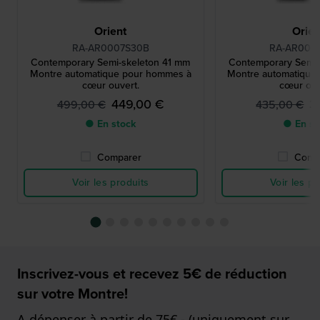
Orient
Orien
RA-AR0007S30B
RA-AR000
Contemporary Semi-skeleton 41 mm
Contemporary Semi-
Montre automatique pour hommes à
Montre automatique
cœur ouvert.
cœur ouv
449,00 €
3
499,00 €
435,00 €
● En stock
● En st
Comparer
Comp
Voir les produits
Voir les pr
Inscrivez-vous et recevez 5€ de réduction
sur votre Montre!
A dépenser à partir de 75€,- (uniquement sur