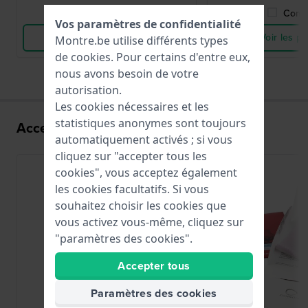
Comparer
Comp
Vos paramètres de confidentialité
Voir les produits
Voir les pr
Montre.be utilise différents types
de
cookies
. Pour certains d'entre eux,
nous avons besoin de votre
autorisation.
Les cookies nécessaires et les
statistiques anonymes sont toujours
Accessoires pour le mouvement VJ52
automatiquement activés ; si vous
cliquez sur "accepter tous les
cookies", vous acceptez également
les cookies facultatifs. Si vous
souhaitez choisir les cookies que
vous activez vous-même, cliquez sur
"paramètres des cookies".
Accepter tous
Paramètres des cookies