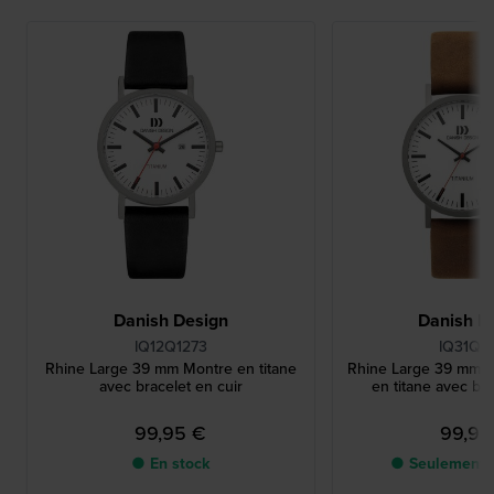
Danish Design
Danish D
IQ12Q1273
IQ31Q1
Rhine Large 39 mm Montre en titane
Rhine Large 39 mm M
avec bracelet en cuir
en titane avec bra
99,95 €
99,95
● En stock
● Seulement 1