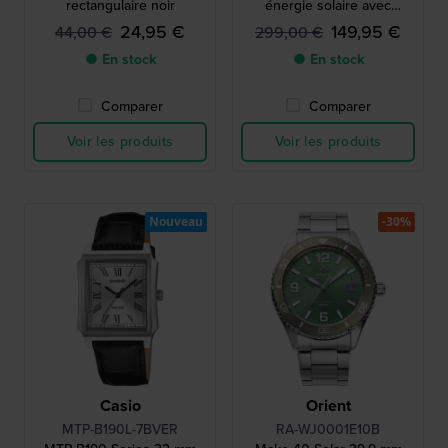
rectangulaire noir
énergie solaire avec
boussole, baromètre,
24,95 €
149,95 €
44,00 €
299,00 €
thermomètre et altimètre
● En stock
● En stock
Comparer
Comparer
Voir les produits
Voir les produits
Nouveau
-30%
Casio
Orient
MTP-B190L-7BVER
RA-WJ0001E10B