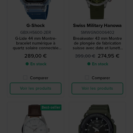
G-Shock
Swiss Military Hanowa
GBX-H5600-2ER
SMWGN0006402
G-Lide 44 mm Montre-
Breakwater 43 mm Montre
bracelet numérique à
de plongée de fabrication
quartz solaire connectée
suisse avec date et lunette
via Bluetooth avec
de plongée interne
289,00 €
274,95 €
399,00 €
affichage MIP
● En stock
● En stock
Comparer
Comparer
Voir les produits
Voir les produits
Best-seller