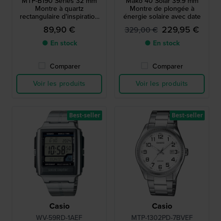
MTP-B190 Series 32 mm
Mako 40 Solar 39.9 mm
Montre à quartz
Montre de plongée à
rectangulaire d'inspiration
énergie solaire avec date
vintage avec index romains
89,90 €
229,95 €
329,00 €
● En stock
● En stock
Comparer
Comparer
Voir les produits
Voir les produits
Best-seller
Best-seller
Casio
Casio
WV-59RD-1AEF
MTP-1302PD-7BVEF