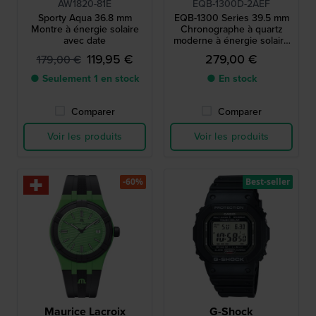
AW1820-81E
EQB-1300D-2AEF
Sporty Aqua 36.8 mm
EQB-1300 Series 39.5 mm
Montre à énergie solaire
Chronographe à quartz
avec date
moderne à énergie solaire
avec liaison smartphone
119,95 €
279,00 €
179,00 €
● Seulement 1 en stock
● En stock
Comparer
Comparer
Voir les produits
Voir les produits
-60%
Best-seller
Maurice Lacroix
G-Shock