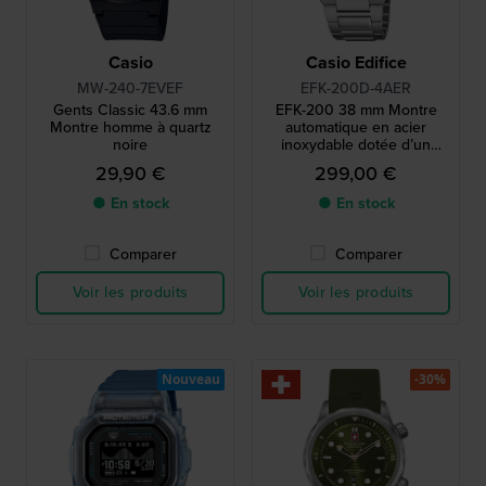
Casio
Casio Edifice
MW-240-7EVEF
EFK-200D-4AER
Gents Classic 43.6 mm
EFK-200 38 mm Montre
Montre homme à quartz
automatique en acier
noire
inoxydable dotée d’un
cadran unique à plusieurs
29,90 €
299,00 €
niveaux
● En stock
● En stock
Comparer
Comparer
Voir les produits
Voir les produits
Nouveau
-30%