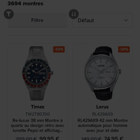
3694
montres
Filtre
-50%
-50%
Timex
Lorus
TW2T80700
RL429AX9
Re-Issue 38 mm Montre à
RL429AX9 42 mm Montre
quartz au design rétro avec
automatique pour homme
lunette Pepsi et affichage
avec jour et date
jour-date
99,95 €
74,95 €
209,00 €
149,00 €