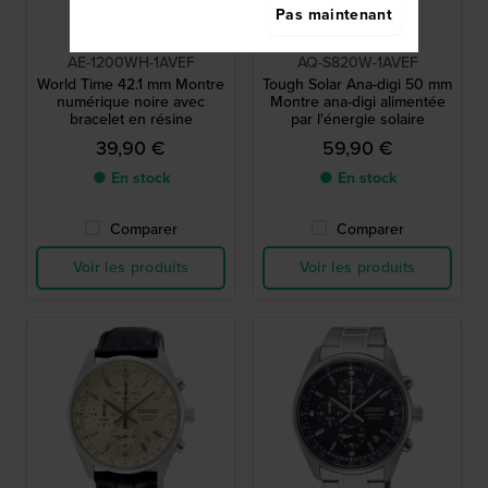
Pas maintenant
Casio
Casio
AE-1200WH-1AVEF
AQ-S820W-1AVEF
World Time 42.1 mm Montre
Tough Solar Ana-digi 50 mm
numérique noire avec
Montre ana-digi alimentée
bracelet en résine
par l'énergie solaire
39,90 €
59,90 €
● En stock
● En stock
Comparer
Comparer
Voir les produits
Voir les produits