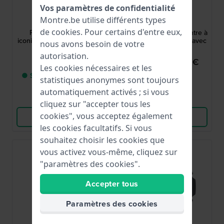
Vos paramètres de confidentialité
Tissot
Timberland
Montre.be utilise différents types
T1374101104100
TBL.14816JLB/02
de
cookies
. Pour certains d'entre eux,
PRX 40 mm Montre
Henniker ll 46 mm Montre à
iconique de 1978 au design
double fuseau horaire avec
nous avons besoin de votre
suisse
jour et date
autorisation.
395,00 €
119,95 €
199,00 €
Les cookies nécessaires et les
● Seulement 1 en stock
● En stock
statistiques anonymes sont toujours
automatiquement activés ; si vous
Comparer
Comparer
cliquez sur "accepter tous les
cookies", vous acceptez également
Voir les produits
Voir les produits
les cookies facultatifs. Si vous
souhaitez choisir les cookies que
vous activez vous-même, cliquez sur
"paramètres des cookies".
Accepter tous
Paramètres des cookies