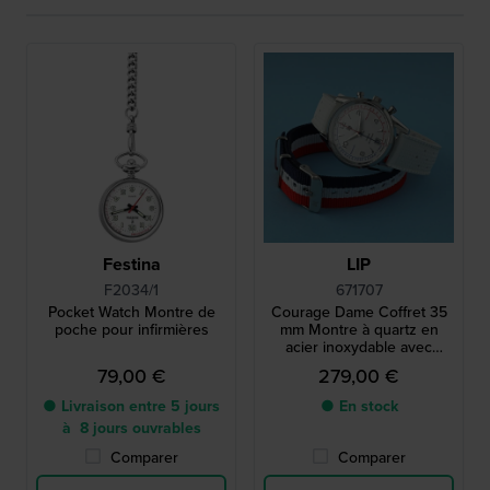
Festina
LIP
F2034/1
671707
Pocket Watch Montre de
Courage Dame Coffret 35
poche pour infirmières
mm Montre à quartz en
acier inoxydable avec
cadran athmosmètre et
79,00 €
279,00 €
pulsomètre
● Livraison entre 5 jours
● En stock
à 8 jours ouvrables
Comparer
Comparer