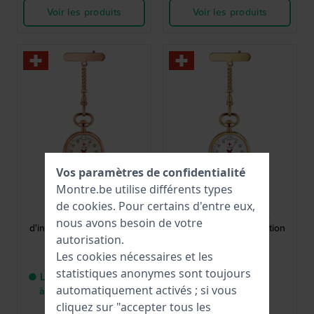
Voir les produits
Voir les produits
Vos paramètres de confidentialité
Tissot
Tissot
Montre.be utilise différents types
T81722392
T81722212
de
cookies
. Pour certains d'entre eux,
Infirmières Montre
Infirmières Montre
nous avons besoin de votre
d'infirmière de fabrication
d'infirmière de fabrication
autorisation.
suisse
suisse
Les cookies nécessaires et les
225,00 €
225,00 €
statistiques anonymes sont toujours
● Livraison entre 2 jours
● En stock
automatiquement activés ; si vous
à 5 jours ouvrables
cliquez sur "accepter tous les
Comparer
Comparer