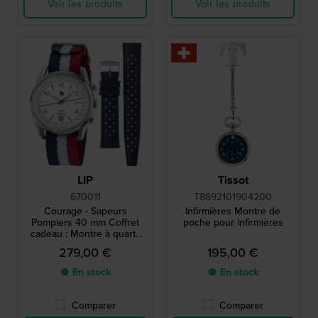
Voir les produits
Voir les produits
LIP
Tissot
670011
T8692101904200
Courage - Sapeurs
Infirmières Montre de
Pompiers 40 mm Coffret
poche pour infirmières
cadeau : Montre à quartz
avec cadran asthmomètre
279,00 €
195,00 €
et pulsomètre avec bracelet
en caoutchouc
● En stock
● En stock
supplémentaire
Comparer
Comparer