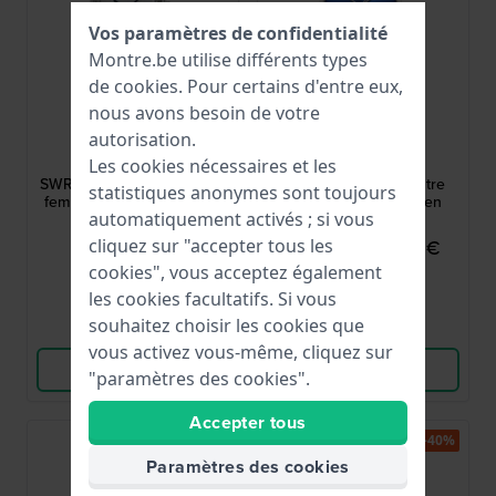
Vos paramètres de confidentialité
Montre.be utilise différents types
de
cookies
. Pour certains d'entre eux,
nous avons besoin de votre
Seiko
Bering
autorisation.
SWR091P1
15630-707
Les cookies nécessaires et les
SWR091P1 22.7 mm Montre
Titanium 30 mm Montre
statistiques anonymes sont toujours
femme rectangulaire avec
design pour femme en
automatiquement activés ; si vous
cristaux
titane
cliquez sur "accepter tous les
370,00 €
119,95 €
199,00 €
cookies", vous acceptez également
● En stock
● En stock
les cookies facultatifs. Si vous
souhaitez choisir les cookies que
Comparer
Comparer
vous activez vous-même, cliquez sur
Voir les produits
Voir les produits
"paramètres des cookies".
Accepter tous
-50%
-40%
Paramètres des cookies