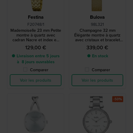
Festina
Bulova
F20748/1
98L321
Mademoiselle 23 mm Petite
Champagne 32 mm
montre à quartz avec
Élégante montre à quartz
cadran Nacre et index en
avec cristaux et bracelet
cristal
milanais
129,00 €
339,00 €
● Livraison entre 5 jours
● En stock
à 8 jours ouvrables
Comparer
Comparer
Voir les produits
Voir les produits
-50%