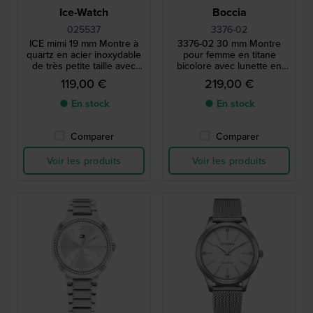
Ice-Watch
Boccia
025537
3376-02
ICE mimi 19 mm Montre à
3376-02 30 mm Montre
quartz en acier inoxydable
pour femme en titane
de très petite taille avec
bicolore avec lunette en
index en cristal
cristal.
119,00 €
219,00 €
● En stock
● En stock
Comparer
Comparer
Voir les produits
Voir les produits