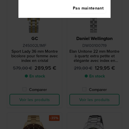
Pas maintenant
GC
Daniel Wellington
Z45002L1MF
DW00100719
Sport Lady 36 mm Montre
Elan Unitone 22 mm Montre
bicolore pour femme avec
à quartz extra petite et
index en cristal
élégante avec index en
cristal
289,95 €
129,95 €
579,00 €
219,00 €
● En stock
● En stock
Comparer
Comparer
Voir les produits
Voir les produits
-35%