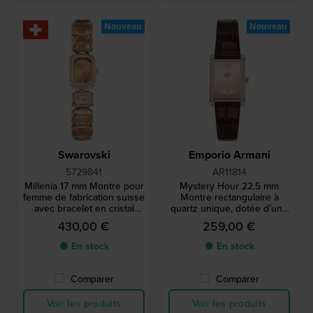
Nouveau
Nouveau
Swarovski
Emporio Armani
5729841
AR11814
Millenia 17 mm Montre pour
Mystery Hour 22.5 mm
femme de fabrication suisse
Montre rectangulaire à
avec bracelet en cristal
quartz unique, dotée d’une
octogonal
heure sautante et de
430,00 €
259,00 €
cristaux
● En stock
● En stock
Comparer
Comparer
Voir les produits
Voir les produits