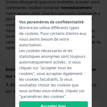
Si vous découvrez que vous souhaitez annuler votre
commande, veuillez contacter
immédiatement
notre service client. Une fois que votre commande a
été traitée et / ou expédiée elle ne peut plus être
Vos paramètres de confidentialité
modifiée malheureusement.
Montre.be utilise différents types
Heures d'ouverture de notre service clientèle : du
de
cookies
. Pour certains d'entre eux,
lundi au vendredi, de 10 h à 17 h (heure d'Europe
nous avons besoin de votre
centrale). Nos lignes téléphoniques sont ouvertes du
autorisation.
lundi au jeudi, de 10 h à 13 h.
Les cookies nécessaires et les
statistiques anonymes sont toujours
automatiquement activés ; si vous
cliquez sur "accepter tous les
Inscrivez-vous et recevez 5€ de réduction
cookies", vous acceptez également
sur votre Montre!
les cookies facultatifs. Si vous
A dépenser à partir de 75€,- (uniquement sur
souhaitez choisir les cookies que
vous activez vous-même, cliquez sur
les montres)
"paramètres des cookies".
Accepter tous