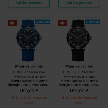
Voir les produits
Voir les produits
Nouveau
Nouveau
Maurice Lacroix
Maurice Lacroix
PT1008-SSL40-430-4
PT1008-SSL20-330-2
Pontos S Solar 42 mm
Pontos S Solar 42 mm
Montre suisse à quartz à
Montre suisse à quartz à
énergie solaire avec lunette
énergie solaire avec lunette
en aluminium
en aluminium
1 190,00 €
1 190,00 €
● Bientôt de retour en
● Bientôt de retour en
stock
stock