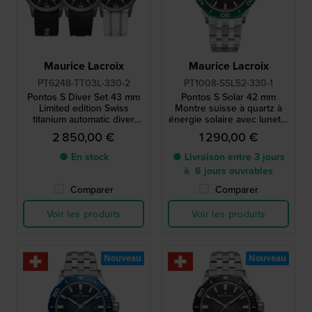
Maurice Lacroix
Maurice Lacroix
PT6248-TT03L-330-2
PT1008-SSL52-330-1
Pontos S Diver Set 43 mm
Pontos S Solar 42 mm
Limited edition Swiss
Montre suisse à quartz à
titanium automatic diver
énergie solaire avec lunette
with two extra straps
en aluminium
2 850,00 €
1 290,00 €
● En stock
● Livraison entre 3 jours
à 6 jours ouvrables
Comparer
Comparer
Voir les produits
Voir les produits
Nouveau
Nouveau