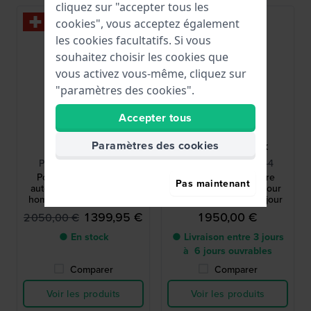
cliquez sur "accepter tous les
-30%
cookies", vous acceptez également
les cookies facultatifs. Si vous
souhaitez choisir les cookies que
vous activez vous-même, cliquez sur
"paramètres des cookies".
Accepter tous
Paramètres des cookies
Maurice Lacroix
Maurice Lacroix
PT6358-SS002-431-1
PT6358-SS004-431-4
Pontos 41 mm Montre
Pontos 41 mm Montre
Pas maintenant
automatique suisse pour
automatique suisse pour
homme avec date du jour
homme avec date du jour
1 399,95 €
1 950,00 €
2 050,00 €
● En stock
● Livraison entre 3 jours
à 6 jours ouvrables
Comparer
Comparer
Voir les produits
Voir les produits