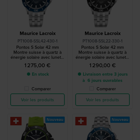
Maurice Lacroix
Maurice Lacroix
PT1008-SSL42-430-1
PT1008-SSL22-330-1
Pontos S Solar 42 mm
Pontos S Solar 42 mm
Montre suisse à quartz à
Montre suisse à quartz à
énergie solaire avec lunette
énergie solaire avec lunette
en aluminium
en aluminium
1 275,00 €
1 290,00 €
● En stock
● Livraison entre 3 jours
à 6 jours ouvrables
Comparer
Comparer
Voir les produits
Voir les produits
Nouveau
Nouveau