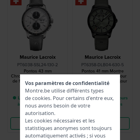
Maurice Lacroix
Maurice Lacroix
PT6038-SSL24-130-2
PT6358-DLB04-630-5
Pontos 43 mm
Pontos 41 mm Montre
Chronographe automatique
automatique suisse pour
de fabrication suisse avec
homme avec date du jour
Vos paramètres de confidentialité
date du jour
3 450,00 €
2 100,00 €
Montre.be utilise différents types
● Livraison entre 3 jours
● Livraison entre 3 jours
de
cookies
. Pour certains d'entre eux,
à 6 jours ouvrables
à 6 jours ouvrables
nous avons besoin de votre
Comparer
Comparer
autorisation.
Les cookies nécessaires et les
Voir les produits
Voir les produits
statistiques anonymes sont toujours
automatiquement activés ; si vous