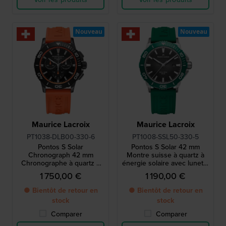
Nouveau
Nouveau
Maurice Lacroix
Maurice Lacroix
PT1038-DLB00-330-6
PT1008-SSL50-330-5
Pontos S Solar
Pontos S Solar 42 mm
Chronograph 42 mm
Montre suisse à quartz à
Chronographe à quartz à
énergie solaire avec lunette
énergie solaire, fabriqué en
en aluminium
1 750,00 €
1 190,00 €
Suisse
● Bientôt de retour en
● Bientôt de retour en
stock
stock
Comparer
Comparer