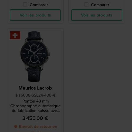
Comparer
Comparer
Voir les produits
Voir les produits
Maurice Lacroix
PT6038-SSL24-430-4
Pontos 43 mm
Chronographe automatique
de fabrication suisse avec
date du jour
3 450,00 €
● Bientôt de retour en