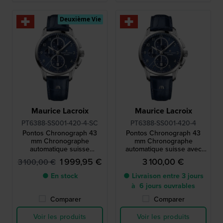
Deuxième Vie
Maurice Lacroix
Maurice Lacroix
PT6388-SS001-420-4-SC
PT6388-SS001-420-4
Pontos Chronograph 43
Pontos Chronograph 43
mm Chronographe
mm Chronographe
automatique suisse
automatique suisse avec
présentant de minuscules
date
1 999,95 €
3 100,00 €
3 100,00 €
rayures
● En stock
● Livraison entre 3 jours
à 6 jours ouvrables
Comparer
Comparer
Voir les produits
Voir les produits