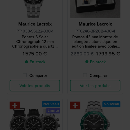
Maurice Lacroix
Maurice Lacroix
PT1038-SSL22-330-1
PT6248-BRZ0B-430-4
Pontos S Solar
Pontos 43 mm Montre de
Chronograph 42 mm
plongée automatique en
Chronographe à quartz à
édition limitée avec boîtier
énergie solaire, fabriqué en
en bronze véritable
1 575,00 €
1 799,95 €
2 650,00 €
Suisse
● En stock
● En stock
Comparer
Comparer
Voir les produits
Voir les produits
Nouveau
Nouveau
Limité