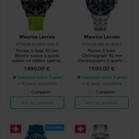
Maurice Lacroix
Maurice Lacroix
PT1008-DLB00-330-5
PT1038-SSL42-430-1
Pontos S Solar 42 mm
Pontos S Solar
Montre suisse à quartz
Chronograph 42 mm
solaire en édition spéciale
Chronographe à quartz à
avec lunette en aluminium
énergie solaire, fabriqué en
1 490,00 €
1 590,00 €
Suisse
● Livraison entre 3 jours
● Livraison entre 3 jours
à 6 jours ouvrables
à 6 jours ouvrables
Comparer
Comparer
Voir les produits
Voir les produits
Nouveau