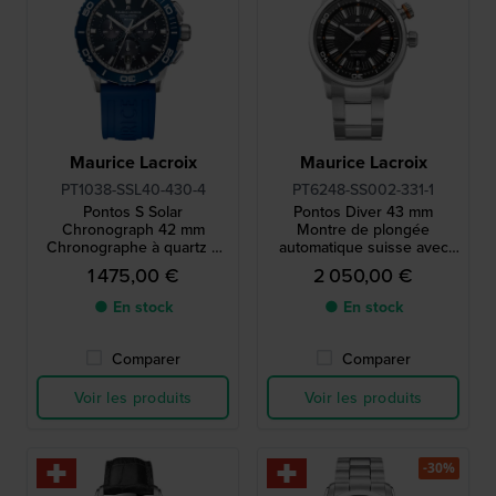
Maurice Lacroix
Maurice Lacroix
PT1038-SSL40-430-4
PT6248-SS002-331-1
Pontos S Solar
Pontos Diver 43 mm
Chronograph 42 mm
Montre de plongée
Chronographe à quartz à
automatique suisse avec
énergie solaire, fabriqué en
date
1 475,00 €
2 050,00 €
Suisse
● En stock
● En stock
Comparer
Comparer
Voir les produits
Voir les produits
-30%