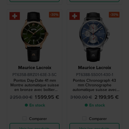
-30%
-30%
Maurice Lacroix
Maurice Lacroix
PT6358-BRZ01-63E-3-SC
PT6388-SS001-430-1
Pontos Day-Date 41 mm
Pontos Chronograph 43
Montre automatique suisse
mm Chronographe
en bronze avec boîtier
automatique suisse avec
patiné et bracelet en cuir
date
1 599,95 €
2 199,95 €
2 250,00 €
3 100,00 €
noir
● En stock
● En stock
Comparer
Comparer
Voir les produits
Voir les produits