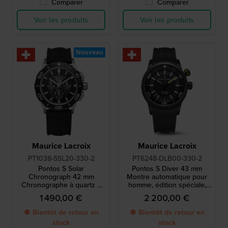
Comparer
Comparer
Voir les produits
Voir les produits
Nouveau
Maurice Lacroix
Maurice Lacroix
PT1038-SSL20-330-2
PT6248-DLB00-330-2
Pontos S Solar
Pontos S Diver 43 mm
Chronograph 42 mm
Montre automatique pour
Chronographe à quartz à
homme, édition spéciale,
énergie solaire, fabriqué en
fabriquée en Suisse
1 490,00 €
2 200,00 €
Suisse
● Bientôt de retour en
● Bientôt de retour en
stock
stock