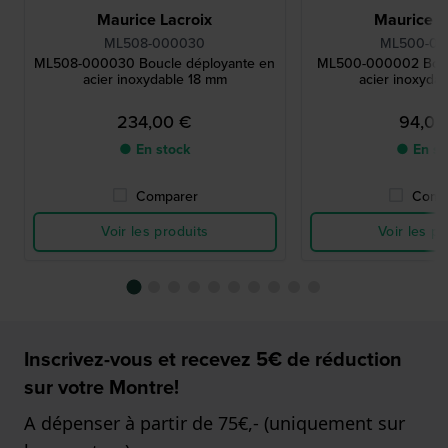
Maurice Lacroix
Maurice L
ML508-000030
ML500-0
ML508-000030 Boucle déployante en
ML500-000002 Boucl
acier inoxydable 18 mm
acier inoxyda
234,00 €
94,00
● En stock
● En st
Comparer
Comp
Voir les produits
Voir les pr
Inscrivez-vous et recevez 5€ de réduction
sur votre Montre!
A dépenser à partir de 75€,- (uniquement sur