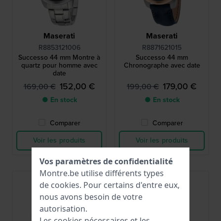
Maserati
Maserati
R8853121006
R8871621015
Successo 44 mm Montre à
Successo 44 mm
quartz pour homme avec
Chronographe avec date
date
152,00 €
179,00 €
169,00 €
199,00 €
● En stock
● En stock
Comparer
Comparer
Voir les produits
Voir les produits
Vos paramètres de confidentialité
Montre.be utilise différents types
Best-seller
de
cookies
. Pour certains d'entre eux,
nous avons besoin de votre
autorisation.
Les cookies nécessaires et les