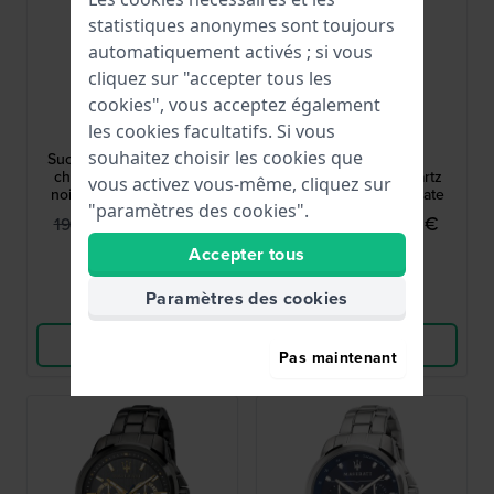
statistiques anonymes sont toujours
automatiquement activés ; si vous
cliquez sur "accepter tous les
cookies", vous acceptez également
Maserati
Maserati
les cookies facultatifs. Si vous
R8871621012
R8873621008
souhaitez choisir les cookies que
Successo 44 mm Montre
Successo 44 mm
chronographe à quartz
Chronographe à quartz
vous activez vous-même, cliquez sur
noire pour homme avec
pour hommes avec date
"paramètres des cookies".
date
175,00 €
197,00 €
195,00 €
219,00 €
Accepter tous
● En stock
● En stock
Paramètres des cookies
Comparer
Comparer
Voir les produits
Voir les produits
Pas maintenant