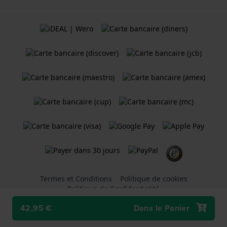
Termes et Conditions
Politique de cookies
Politique de Confidentialité
42,95 €
Dans le Panier
Une boutique en ligne
Holland Watch Group B.V.