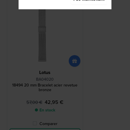
Lotus
BA04020
18494 20 mm Bracelet acier revetue
bronze
42,95 €
57,00 €
● En stock
Comparer