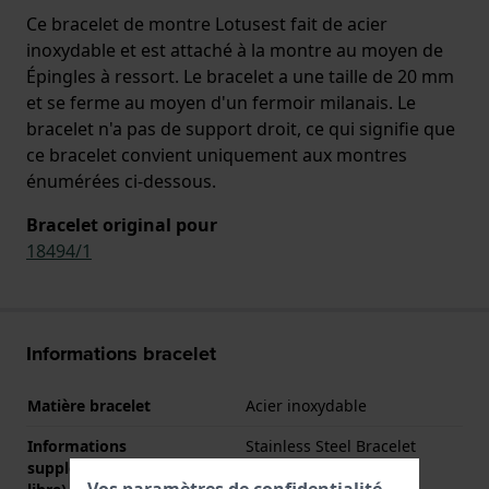
Ce bracelet de montre Lotusest fait de acier
inoxydable et est attaché à la montre au moyen de
Épingles à ressort. Le bracelet a une taille de 20 mm
et se ferme au moyen d'un fermoir milanais. Le
bracelet n'a pas de support droit, ce qui signifie que
ce bracelet convient uniquement aux montres
énumérées ci-dessous.
Bracelet original pour
18494/1
Informations bracelet
Matière bracelet
Acier inoxydable
Informations
Stainless Steel Bracelet
supplémentaires (texte
Vos paramètres de confidentialité