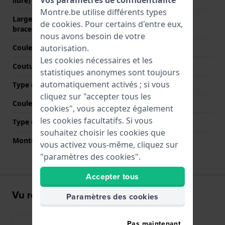
libre)
Montre.be utilise différents types
Largeur de la patte (du
20 mm
de
cookies
. Pour certains d'entre eux,
bracelet)
nous avons besoin de votre
autorisation.
Couleur du bracelet
Gris
Les cookies nécessaires et les
Coutures de couleur
N/A
statistiques anonymes sont toujours
automatiquement activés ; si vous
Type de fermoir
Fermoir milanais
cliquez sur "accepter tous les
Couleur de fermoir
Gris
cookies", vous acceptez également
les cookies facultatifs. Si vous
Type de montage
Épingles à ressort
souhaitez choisir les cookies que
Monture droite
Non
vous activez vous-même, cliquez sur
"paramètres des cookies".
Accepter tous
Vu récemment
Paramètres des cookies
Pas maintenant