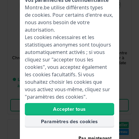
Vos paramètres de confidentialité
Montre.be utilise différents types
de
cookies
. Pour certains d'entre eux,
nous avons besoin de votre
autorisation.
Les cookies nécessaires et les
Lorus
Lorus
statistiques anonymes sont toujours
R2327CX9
RX305BX9
automatiquement activés ; si vous
R2327CX9 40 mm
RX305BX9 42 mm Montre
Chronographe numérique
pour homme en acier à
cliquez sur "accepter tous les
Tonneau Noir
énergie solaire avec date
cookies", vous acceptez également
35,00 €
99,00 €
les cookies facultatifs. Si vous
● Livraison entre 3 jours
● En stock
souhaitez choisir les cookies que
à 5 jours ouvrables
vous activez vous-même, cliquez sur
Comparer
Comparer
"paramètres des cookies".
Voir les produits
Voir les produits
Accepter tous
Paramètres des cookies
Best-seller
Best-seller
Nouveau
Nouveau
Pas maintenant