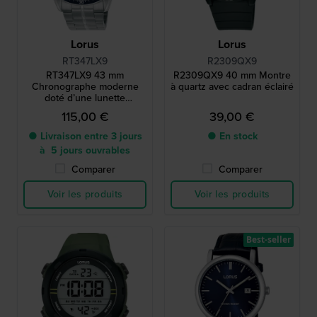
Lorus
Lorus
RT347LX9
R2309QX9
RT347LX9 43 mm
R2309QX9 40 mm Montre
Chronographe moderne
à quartz avec cadran éclairé
doté d’une lunette
tachymétrique
115,00 €
39,00 €
● Livraison entre 3 jours
● En stock
à 5 jours ouvrables
Comparer
Comparer
Voir les produits
Voir les produits
Best-seller