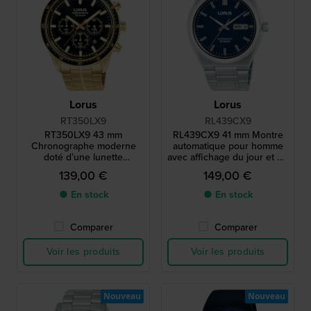
Lorus
Lorus
RT350LX9
RL439CX9
RT350LX9 43 mm
RL439CX9 41 mm Montre
Chronographe moderne
automatique pour homme
doté d’une lunette
avec affichage du jour et de
tachymétrique
la date
139,00 €
149,00 €
● En stock
● En stock
Comparer
Comparer
Voir les produits
Voir les produits
Nouveau
Nouveau