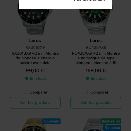
Lorus
Lorus
RX301BX9
RU425AX9
RX301BX9 42 mm Montre
RU425AX9 42 mm Montre
de plongée à énergie
automatique de type
solaire avec date
plongeur, étanche à 10
ATM, avec date
99,00 €
169,00 €
● En stock
● En stock
Comparer
Comparer
Voir les produits
Voir les produits
Nouveau
Best-seller
Nouveau