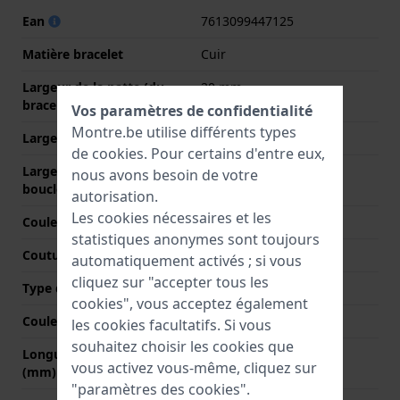
Ean
7613099447125
Matière bracelet
Cuir
Largeur de la patte (du
20 mm
bracelet)
Vos paramètres de confidentialité
Montre.be utilise différents types
Largeur entre Corne
20 mm
de
cookies
. Pour certains d'entre eux,
Largeur de bande à la
16 mm
nous avons besoin de votre
boucle
autorisation.
Les cookies nécessaires et les
Couleur du bracelet
Noir
statistiques anonymes sont toujours
Coutures de couleur
Noir
automatiquement activés ; si vous
cliquez sur "accepter tous les
Type de fermoir
Aucun(e)
cookies", vous acceptez également
Couleur de fermoir
N/A
les cookies facultatifs. Si vous
souhaitez choisir les cookies que
Longueur bande à 12h
75 mm
vous activez vous-même, cliquez sur
(mm)
"paramètres des cookies".