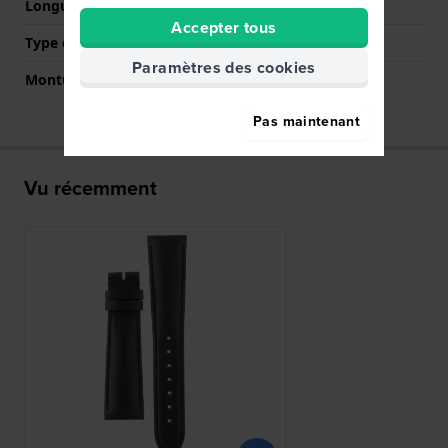
Longueur bande à 6h (mm)
115 mm
Accepter tous
Type de montage
Épingles à ressort
Paramètres des cookies
Monture droite
Oui
Pas maintenant
Vu récemment