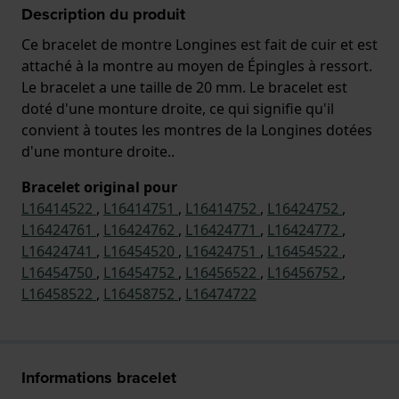
Description du produit
Ce bracelet de montre Longines est fait de cuir et est
attaché à la montre au moyen de Épingles à ressort.
Le bracelet a une taille de 20 mm. Le bracelet est
doté d'une monture droite, ce qui signifie qu'il
convient à toutes les montres de la Longines dotées
d'une monture droite..
Bracelet original pour
L16414522
,
L16414751
,
L16414752
,
L16424752
,
L16424761
,
L16424762
,
L16424771
,
L16424772
,
L16424741
,
L16454520
,
L16424751
,
L16454522
,
L16454750
,
L16454752
,
L16456522
,
L16456752
,
L16458522
,
L16458752
,
L16474722
Informations bracelet