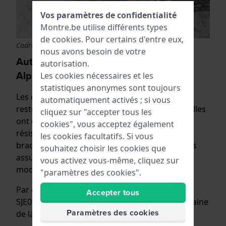
Vos paramètres de confidentialité
Montre.be utilise différents types
de
cookies
. Pour certains d'entre eux,
Cadran avec une structure en forme de rocher
nous avons besoin de votre
Autres classiques de notre collection
autorisation.
Alpinist
Les cookies nécessaires et les
statistiques anonymes sont toujours
Les caractéristiques des montres Alpinist sont
automatiquement activés ; si vous
restées les mêmes au fil des décennies, mais elles
cliquez sur "accepter tous les
ont été modernisées : étanchéité à 20 ATM,
cookies", vous acceptez également
résistance aux chocs, cadran facile à lire et
les cookies facultatifs. Si vous
bracelet robuste en cuir ou en métal. Vous êtes
souhaitez choisir les cookies que
assuré d'avoir un mouvement automatique
vous activez vous-même, cliquez sur
moderne et fiable dans une veste classique.
"paramètres des cookies".
Par exemple, la SPB241J1 et la version limitée
Accepter tous
SJE085J1 sont une réinterprétation contemporaine
Paramètres des cookies
de la montre originale de 1959.