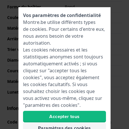
Forme du boîtier
Rond
Vos paramètres de confidentialité
Couleur du boîtier
Argent
Montre.be utilise différents types
Matériau du boîtier arrière
Acier inoxydable
de
cookies
. Pour certains d'entre eux,
nous avons besoin de votre
Arrière de Boitier
Couvercle à pression
autorisation.
Les cookies nécessaires et les
Trier verre
Minéral
statistiques anonymes sont toujours
Diamètre du verre
33.50
automatiquement activés ; si vous
cliquez sur "accepter tous les
Couronne
Couronne de tirer
cookies", vous acceptez également
Matérielle lunette
Acier inoxydable
les cookies facultatifs. Si vous
souhaitez choisir les cookies que
Lunette tournante
Aucun - Corrigé
vous activez vous-même, cliquez sur
"paramètres des cookies".
Informations mouvement
Accepter tous
Code Mouvement
VR32
(
Voir les spécifications
)
Paramètres des cookies