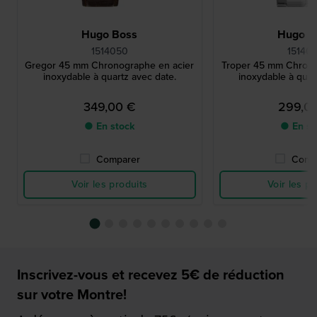
Hugo Boss
Hugo B
1514050
15140
Gregor 45 mm Chronographe en acier
Troper 45 mm Chrono
inoxydable à quartz avec date.
inoxydable à quar
349,00 €
299,0
● En stock
● En st
Comparer
Comp
Voir les produits
Voir les pr
Inscrivez-vous et recevez 5€ de réduction
sur votre Montre!