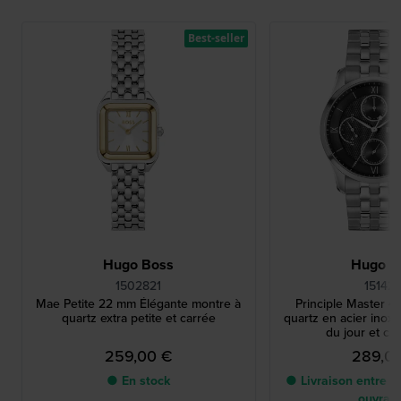
Best-seller
Hugo Boss
Hugo B
1502821
15142
Mae Petite 22 mm Élégante montre à
Principle Master 4
quartz extra petite et carrée
quartz en acier inox
du jour et ca
259,00 €
289,0
● En stock
● Livraison entre 2 
ouvrab