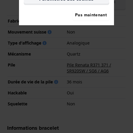
Télécharger le manuel
(English)
Pas maintenant
Fabricant de mouvement
Seiko Instruments Inc.
Mouvement suisse
Non
Type d'affichage
Analogique
Mécanisme
Quartz
Pile
Pile Renata R371 371 /
SR920SW / SG6 / AG6
Durée de vie de la pile
36 mois
Hackable
Oui
Squelette
Non
Informations bracelet