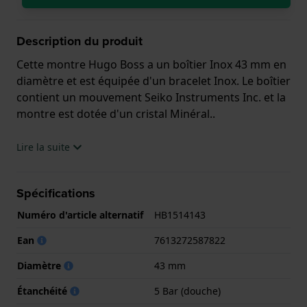
Description du produit
Cette montre Hugo Boss a un boîtier Inox 43 mm en
diamètre et est équipée d'un bracelet Inox. Le boîtier
contient un mouvement Seiko Instruments Inc. et la
montre est dotée d'un cristal Minéral..
La montre est 5 ATM. Cela signifie que la montre est
Lire la suite
adaptée à la douche. La montre est livrée avec la
Garantie de 2 ans.
Spécifications
.
Numéro d'article alternatif
HB1514143
Ean
7613272587822
Diamètre
43 mm
Étanchéité
5 Bar (douche)