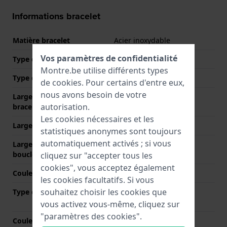
Informations bracelet
Matière bracelet
Acier inoxydable
Vos paramètres de confidentialité
Type de matériau
Montre.be utilise différents types
Type de bracelet
Bracelet à maillons
de
cookies
. Pour certains d'entre eux,
nous avons besoin de votre
Largeur de la patte (du
22 mm
autorisation.
bracelet)
Les cookies nécessaires et les
Largeur entre Corne
22 mm
statistiques anonymes sont toujours
automatiquement activés ; si vous
Largeur de bande à la
20 mm
boucle
cliquez sur "accepter tous les
cookies", vous acceptez également
Couleur du bracelet
Argent
les cookies facultatifs. Si vous
souhaitez choisir les cookies que
Type de fermoir
Boucle déployante avec
boutons poussoirs
vous activez vous-même, cliquez sur
"paramètres des cookies".
Couleur de fermoir
Argent