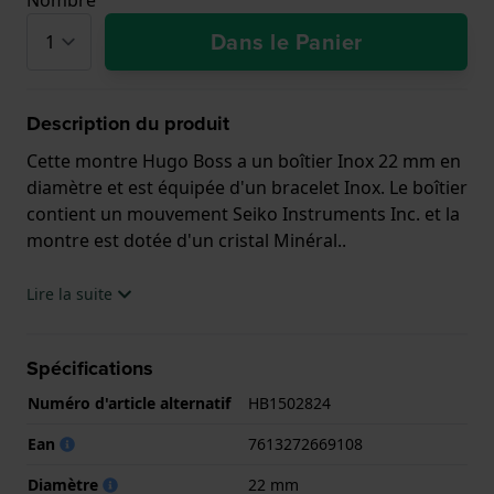
Dans le Panier
Description du produit
Cette montre Hugo Boss a un boîtier Inox 22 mm en
diamètre et est équipée d'un bracelet Inox. Le boîtier
contient un mouvement Seiko Instruments Inc. et la
montre est dotée d'un cristal Minéral..
La montre est 3 ATM. Cela signifie que la montre est
Lire la suite
étanche aux éclaboussures. La montre est livrée
avec la Garantie de 2 ans.
Spécifications
.
Numéro d'article alternatif
HB1502824
Ean
7613272669108
Diamètre
22 mm