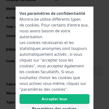
Matériau du boîtier arrière
Acier inoxydable
Vos paramètres de confidentialité
Arrière de Boitier
Couvercle à pression
Montre.be utilise différents types
de
cookies
. Pour certains d'entre eux,
Trier verre
Minéral
nous avons besoin de votre
Couronne
Couronne de tirer
autorisation.
Les cookies nécessaires et les
statistiques anonymes sont toujours
Informations mouvement
automatiquement activés ; si vous
cliquez sur "accepter tous les
Code Mouvement
VX10
(
Voir les spécifications
)
cookies", vous acceptez également
Télécharger le manuel
les cookies facultatifs. Si vous
(English)
souhaitez choisir les cookies que
vous activez vous-même, cliquez sur
Fabricant de mouvement
Seiko Instruments Inc.
"paramètres des cookies".
Mouvement suisse
Non
Accepter tous
Type d'affichage
Analogique
Paramètres des cookies