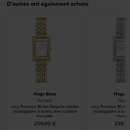
D'autres ont également acheté
Hugo Boss
Hugo B
1502815
15028
Lucy Precious 18 mm Élégante montre
Lucy Precious 18 mm
rectangulaire à quartz avec cristaux
rectangulaire à quar
incrustés
incrust
259,00 €
239,0