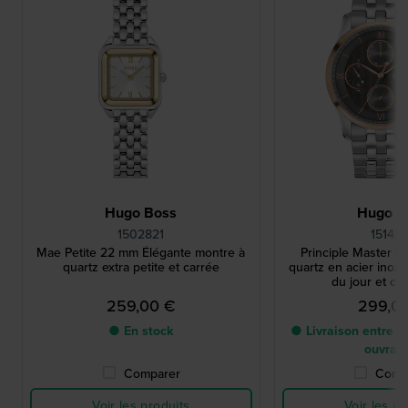
Hugo Boss
Hugo B
1502821
15142
Mae Petite 22 mm Élégante montre à
Principle Master 4
quartz extra petite et carrée
quartz en acier inox
du jour et ca
259,00 €
299,0
● En stock
● Livraison entre 2 
ouvrab
Comparer
Comp
Voir les produits
Voir les pr