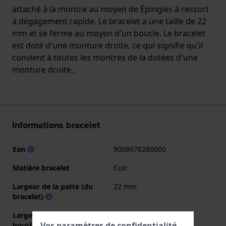
attaché à la montre au moyen de Épingles à ressort
à dégagement rapide. Le bracelet a une taille de 22
mm et se ferme au moyen d'un boucle. Le bracelet
est doté d'une monture droite, ce qui signifie qu'il
convient à toutes les montres de la dotées d'une
monture droite..
Informations bracelet
Ean
9008678286000
Matière bracelet
Cuir
Largeur de la patte (du
22 mm
bracelet)
Largeur de bande à la
18 mm
Vos paramètres de confidentialité
boucle