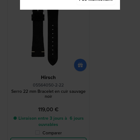
Hirsch
05564050-2-22
Serro 22 mm Bracelet en cuir sauvage
noir
119,00 €
● Livraison entre 3 jours à 6 jours
ouvrables
Comparer