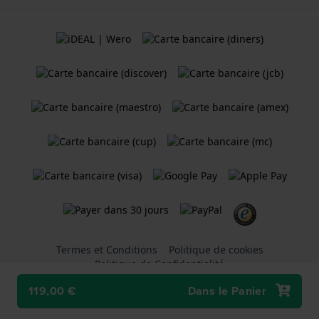
Termes et Conditions
Politique de cookies
Politique de Confidentialité
119,00 €
Dans le Panier
Une boutique en ligne
Holland Watch Group B.V.