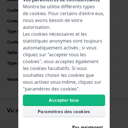
Montre.be utilise différents types
Couleur du bracelet
Noir
de
cookies
. Pour certains d'entre eux,
nous avons besoin de votre
Coutures de couleur
Blanc
autorisation.
Type de fermoir
Boucle
Les cookies nécessaires et les
statistiques anonymes sont toujours
Couleur de fermoir
Argent
automatiquement activés ; si vous
Taille du bracelet
L
cliquez sur "accepter tous les
cookies", vous acceptez également
Type de montage
Épingles à ressort à
les cookies facultatifs. Si vous
dégagement rapide
souhaitez choisir les cookies que
Monture droite
Oui
vous activez vous-même, cliquez sur
"paramètres des cookies".
Accepter tous
Vu récemment
Paramètres des cookies
Pas maintenant