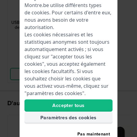
Montre.be utilise différents types
Garmin
de
cookies
. Pour certains d'entre eux,
010-13225-14
nous avons besoin de votre
USB-C magnetic charging cable Câble
autorisation.
de chargement pour MARQ Gen 2
Series
Les cookies nécessaires et les
24,99 €
statistiques anonymes sont toujours
● En stock
automatiquement activés ; si vous
cliquez sur "accepter tous les
Comparer
cookies", vous acceptez également
les cookies facultatifs. Si vous
Voir les produits
souhaitez choisir les cookies que
vous activez vous-même, cliquez sur
"paramètres des cookies".
D'autres ont également acheté
Accepter tous
Paramètres des cookies
Pas maintenant