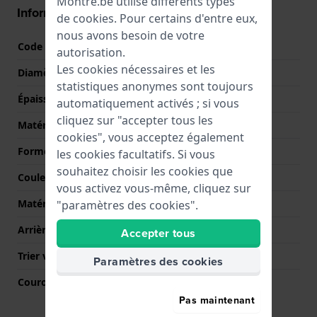
Montre.be utilise différents types
Informations boîtier
de
cookies
. Pour certains d'entre eux,
nous avons besoin de votre
Code boîtier
F20049
autorisation.
Les cookies nécessaires et les
Diamètre
30 mm
statistiques anonymes sont toujours
Épaisseur du boîtier
9 mm
automatiquement activés ; si vous
cliquez sur "accepter tous les
Matériel du boîtier
Acier inoxydable
cookies", vous acceptez également
Forme du boîtier
Rond
les cookies facultatifs. Si vous
souhaitez choisir les cookies que
Couleur du boîtier
Argent
vous activez vous-même, cliquez sur
Matériau du boîtier arrière
Acier inoxydable
"paramètres des cookies".
Arrière de Boitier
Fond de boîtier vissé
Accepter tous
Trier verre
Saphire
Paramètres des cookies
Couronne
Couronne de tirer
Pas maintenant