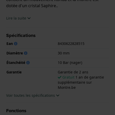
dotée d'un cristal Saphire..
La montre est 10 ATM. Cela signifie que la montre
Lire la suite
est adaptée à la natation. La montre est livrée avec la
Garantie de 2 ans.
Spécifications
.
Ean
8430622828515
Diamètre
30 mm
Étanchéité
10 Bar (nager)
Garantie
Garantie de 2 ans
Gratuit
1 an de garantie
supplémentaire sur
Montre.be
Voir toutes les spécifications
Fonctions