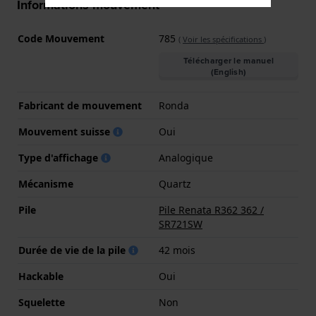
Informations mouvement
Code Mouvement
785
(
Voir les spécifications
)
Télécharger le manuel
(English)
Fabricant de mouvement
Ronda
Mouvement suisse
Oui
Type d'affichage
Analogique
Mécanisme
Quartz
Pile
Pile Renata R362 362 /
SR721SW
Durée de vie de la pile
42 mois
Hackable
Oui
Squelette
Non