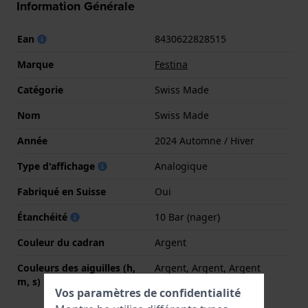
Information Générale
Ean
8430622828515
Marque
Festina
Catégorie
Swiss Made
Nom
Swiss Made
Année
2024 Automne / Hiver
Type d'affichage
Analogique
Fabriqué en Suisse
Oui
Étanchéité
10 Bar (nager)
Couleur du cadran
Argent
Couleurs des aiguilles (h,
Argent, Argent, Argent
m, s)
Vos paramètres de confidentialité