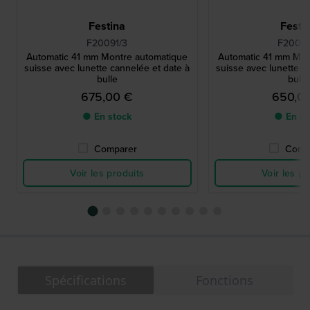
Festina
Festi
F20091/3
F20090
Automatic 41 mm Montre automatique
Automatic 41 mm Mon
suisse avec lunette cannelée et date à
suisse avec lunette c
bulle
bulle
675,00 €
650,0
● En stock
● En st
Comparer
Comp
Voir les produits
Voir les pr
Spécifications
Fonctions