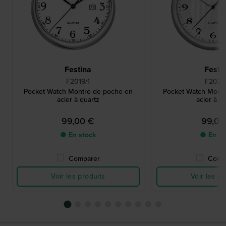
Festina
Festi
F2019/1
F2020
Pocket Watch Montre de poche en
Pocket Watch Mont
acier à quartz
acier à q
99,00 €
99,00
● En stock
● En st
Comparer
Comp
Voir les produits
Voir les pr