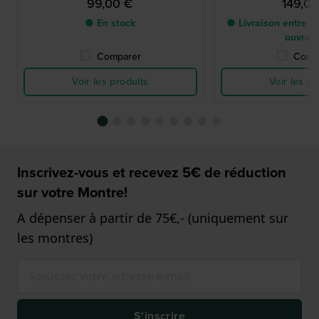
99,00 €
149,0
● En stock
● Livraison entre 5 
ouvrab
Comparer
Comp
Voir les produits
Voir les pr
Inscrivez-vous et recevez 5€ de réduction
sur votre Montre!
A dépenser à partir de 75€,- (uniquement sur
les montres)
S'inscrire