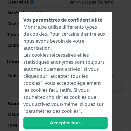
Étanchéité
1 Bar (N'est pas étanche)
Matériel du boîtier
Acier inoxydable
Vos paramètres de confidentialité
Couleur du boîtier
Argent
Montre.be utilise différents types
de
cookies
. Pour certains d'entre eux,
Trier verre
Minéral
nous avons besoin de votre
Couronne
Couronne de POusser
autorisation.
Les cookies nécessaires et les
Informations mouvement
statistiques anonymes sont toujours
automatiquement activés ; si vous
cliquez sur "accepter tous les
Code Mouvement
2115
(
Voir les spécifications
)
cookies", vous acceptez également
Télécharger le manuel
les cookies facultatifs. Si vous
(English)
souhaitez choisir les cookies que
Fabricant de mouvement
Miyota
vous activez vous-même, cliquez sur
"paramètres des cookies".
Mouvement suisse
Non
Accepter tous
Type d'affichage
Analogique