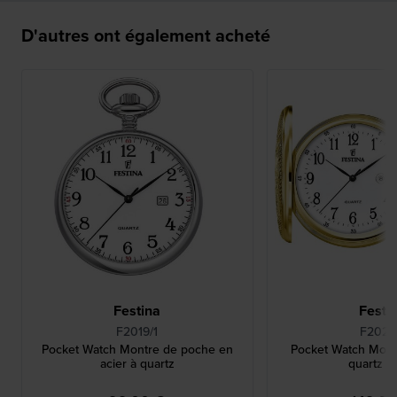
D'autres ont également acheté
Festina
Festi
F2019/1
F2028
Pocket Watch Montre de poche en
Pocket Watch Mont
acier à quartz
quartz e