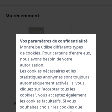
Vu récemment
Vos paramètres de confidentialité
Montre.be utilise différents types
de
cookies
. Pour certains d'entre eux,
nous avons besoin de votre
autorisation.
Les cookies nécessaires et les
statistiques anonymes sont toujours
automatiquement activés ; si vous
cliquez sur "accepter tous les
Festina
cookies", vous acceptez également
CI04153
les cookies facultatifs. Si vous
F16126 Boucle papillon en acier
souhaitez choisir les cookies que
inoxydable 21 mm