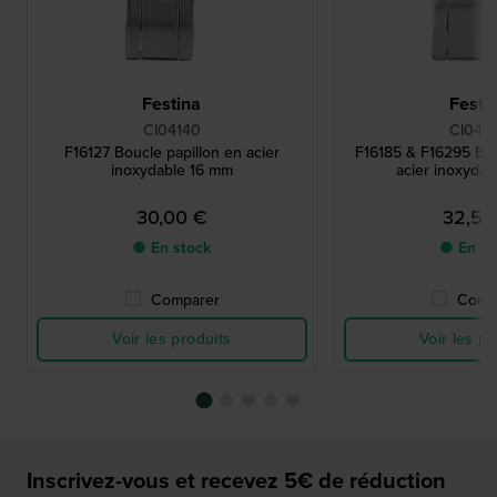
Festina
Festi
CI04140
CI045
F16127 Boucle papillon en acier
F16185 & F16295 Bou
inoxydable 16 mm
acier inoxyda
30,00 €
32,50
● En stock
● En st
Comparer
Comp
Voir les produits
Voir les pr
Inscrivez-vous et recevez 5€ de réduction