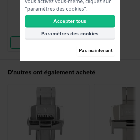
vous activez vous-même, cliquez sur
50,00 €
"paramètres des cookies".
● En stock
Accepter tous
Comparer
Paramètres des cookies
Voir les produits
Pas maintenant
D'autres ont également acheté