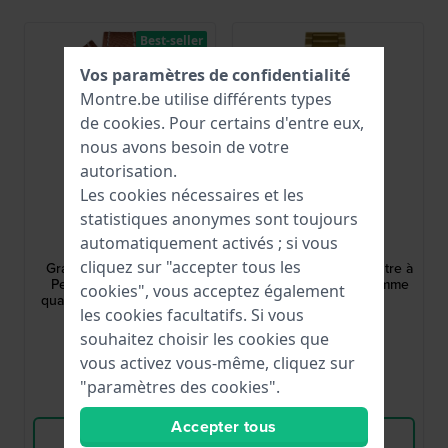
Best-seller
Vos paramètres de confidentialité
Montre.be utilise différents types
de
cookies
. Pour certains d'entre eux,
nous avons besoin de votre
autorisation.
Les cookies nécessaires et les
statistiques anonymes sont toujours
Cluse
Cluse
automatiquement activés ; si vous
CW11821
CW11911
cliquez sur "accepter tous les
Gracieuse Petite 24 mm
Gracieuse 28 mm Montre à
Petite montre carrée à
quartz carrée pour femme
cookies", vous acceptez également
quartz pour femmes avec
les cookies facultatifs. Si vous
cristaux et bracelet
149,95 €
109,95 €
enveloppant
souhaitez choisir les cookies que
● En stock
● En stock
vous activez vous-même, cliquez sur
"paramètres des cookies".
Comparer
Comparer
Accepter tous
Voir les produits
Voir les produits