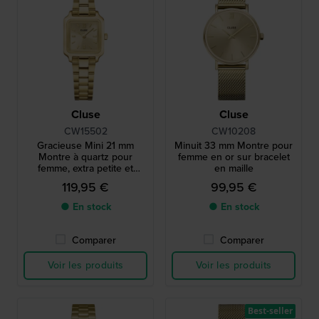
Cluse
Cluse
CW15502
CW10208
Gracieuse Mini 21 mm
Minuit 33 mm Montre pour
Montre à quartz pour
femme en or sur bracelet
femme, extra petite et
en maille
carrée
119,95 €
99,95 €
● En stock
● En stock
Comparer
Comparer
Voir les produits
Voir les produits
Best-seller