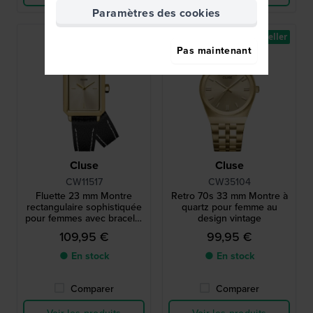
Paramètres des cookies
Best-seller
Pas maintenant
Cluse
Cluse
CW11517
CW35104
Fluette 23 mm Montre
Retro 70s 33 mm Montre à
rectangulaire sophistiquée
quartz pour femme au
pour femmes avec bracelet
design vintage
enveloppant
109,95 €
99,95 €
● En stock
● En stock
Comparer
Comparer