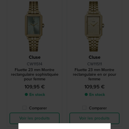
Cluse
Cluse
CW11514
CW11511
Fluette 23 mm Montre
Fluette 23 mm Montre
rectangulaire sophistiquée
rectangulaire en or pour
pour femme
femme
109,95 €
109,95 €
● En stock
● En stock
Comparer
Comparer
Voir les produits
Voir les produits