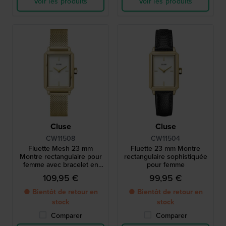
Voir les produits
Voir les produits
Cluse
Cluse
CW11508
CW11504
Fluette Mesh 23 mm
Fluette 23 mm Montre
Montre rectangulaire pour
rectangulaire sophistiquée
femme avec bracelet en
pour femme
maille
109,95 €
99,95 €
● Bientôt de retour en
● Bientôt de retour en
stock
stock
Comparer
Comparer