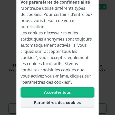
Vos paramètres de confidentialité
Best-seller
Montre.be utilise différents types
de
cookies
. Pour certains d'entre eux,
nous avons besoin de votre
autorisation.
Les cookies nécessaires et les
statistiques anonymes sont toujours
automatiquement activés ; si vous
cliquez sur "accepter tous les
Cluse
Cluse
cookies", vous acceptez également
CW11510
CW11507
les cookies facultatifs. Si vous
Fluette 23 mm Montre
Fluette 23 mm Montre
rectangulaire bicolore pour
rectangulaire sophistiquée
souhaitez choisir les cookies que
femme
pour femme
vous activez vous-même, cliquez sur
109,95 €
109,95 €
"paramètres des cookies".
● En stock
● En stock
Accepter tous
Comparer
Comparer
Paramètres des cookies
Voir les produits
Voir les produits