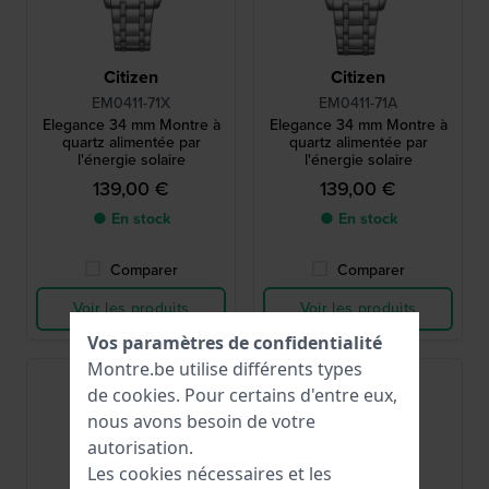
Citizen
Citizen
EM0411-71X
EM0411-71A
Elegance 34 mm Montre à
Elegance 34 mm Montre à
quartz alimentée par
quartz alimentée par
l'énergie solaire
l'énergie solaire
139,00 €
139,00 €
● En stock
● En stock
Comparer
Comparer
Voir les produits
Voir les produits
Vos paramètres de confidentialité
Montre.be utilise différents types
de
cookies
. Pour certains d'entre eux,
nous avons besoin de votre
autorisation.
Les cookies nécessaires et les