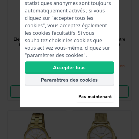
statistiques anonymes sont toujours
automatiquement activés ; si vous
cliquez sur "accepter tous les
Citizen
Citizen
cookies", vous acceptez également
les cookies facultatifs. Si vous
EM0500-73L
EM0506-77A
Elegance 32 mm Montre
Elegance 32 mm Montre
souhaitez choisir les cookies que
solaire pour femme
solaire pour femme
vous activez vous-même, cliquez sur
"paramètres des cookies".
149,00 €
159,00 €
● En stock
● Bientôt de retour en
Accepter tous
stock
Paramètres des cookies
Comparer
Comparer
Voir les produits
Voir les produits
Pas maintenant