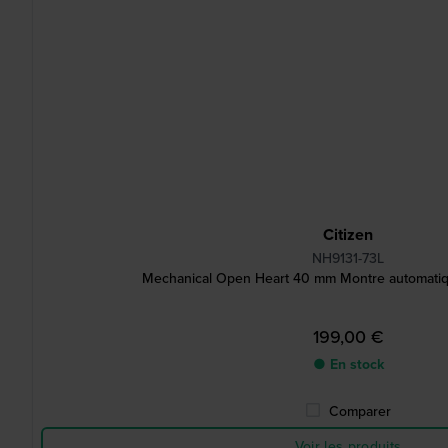
Citizen
NH9131-73L
Mechanical Open Heart 40 mm Montre automati
199,00 €
● En stock
Comparer
Voir les produits