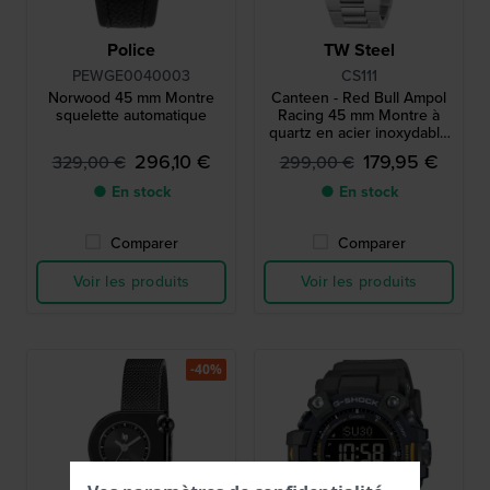
Police
TW Steel
PEWGE0040003
CS111
Norwood 45 mm Montre
Canteen - Red Bull Ampol
squelette automatique
Racing 45 mm Montre à
quartz en acier inoxydable
pour homme
296,10 €
179,95 €
329,00 €
299,00 €
● En stock
● En stock
Comparer
Comparer
Voir les produits
Voir les produits
-40%