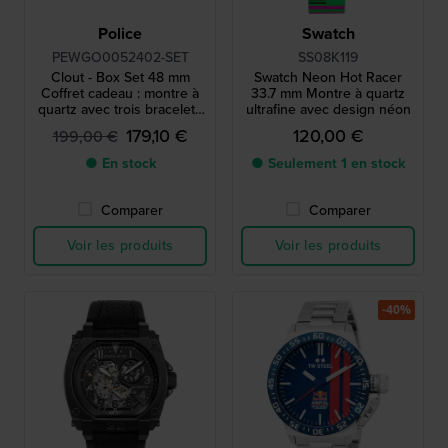
Police
Swatch
PEWGO0052402-SET
SS08K119
Clout - Box Set 48 mm
Swatch Neon Hot Racer
Coffret cadeau : montre à
33.7 mm Montre à quartz
quartz avec trois bracelets
ultrafine avec design néon
en silicone supplémentaires
179,10 €
120,00 €
199,00 €
● En stock
● Seulement 1 en stock
Comparer
Comparer
Voir les produits
Voir les produits
-40%