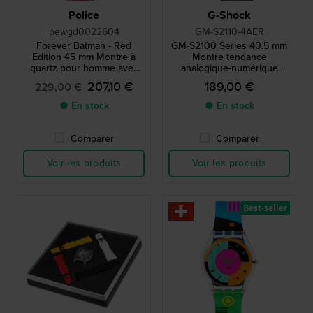
Police
G-Shock
pewgd0022604
GM-S2110-4AER
Forever Batman - Red
GM-S2100 Series 40.5 mm
Edition 45 mm Montre à
Montre tendance
quartz pour homme avec
analogique-numérique
rétroéclairage rouge
octogonale
207,10 €
189,00 €
229,00 €
● En stock
● En stock
Comparer
Comparer
Voir les produits
Voir les produits
Best-seller