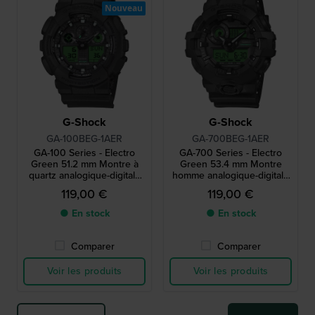
Nouveau
G-Shock
G-Shock
GA-100BEG-1AER
GA-700BEG-1AER
GA-100 Series - Electro
GA-700 Series - Electro
Green 51.2 mm Montre à
Green 53.4 mm Montre
quartz analogique-digitale
homme analogique-digitale
noire et verte résistante
noire et verte G-Shock
119,00 €
119,00 €
aux chocs
Analog-Digital
● En stock
● En stock
Comparer
Comparer
Voir les produits
Voir les produits