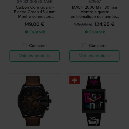
GA-B2100BEG-1AER
671667
Carbon Core Guard -
MACH 2000 Mini 30 mm
Electro Green 45.4 mm
Montre à quartz
Montre connectée
emblématique des années
Bluetooth alimentée par
1970 avec boîtier
149,00 €
124,95 €
179,00 €
énergie solaire
asymétrique
● En stock
● En stock
Comparer
Comparer
Voir les produits
Voir les produits