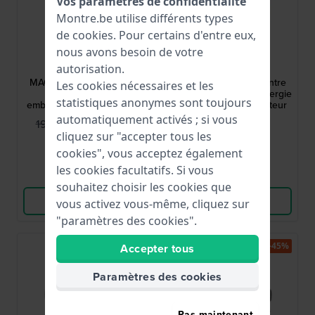
Vos paramètres de confidentialité
Montre.be utilise différents types
de
cookies
. Pour certains d'entre eux,
LIP
G-Shock
nous avons besoin de votre
autorisation.
671392
GW-9500-3ER
MACH 2000 Mini 30 mm
Mudman 52.7 mm Montre
Les cookies nécessaires et les
Montre à quartz
de survie robuste à énergie
statistiques anonymes sont toujours
emblématique des années
solaire avec triple capteur
1970 avec boîtier
automatiquement activés ; si vous
119,95 €
389,00 €
199,00 €
asymétrique
cliquez sur "accepter tous les
● En stock
● En stock
cookies", vous acceptez également
les cookies facultatifs. Si vous
Comparer
Comparer
souhaitez choisir les cookies que
Voir les produits
Voir les produits
vous activez vous-même, cliquez sur
"paramètres des cookies".
-45%
Accepter tous
Paramètres des cookies
Pas maintenant