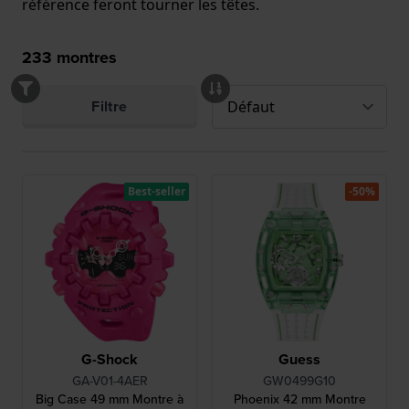
référence feront tourner les têtes.
233
montres
Filtre
Best-seller
-50%
G-Shock
Guess
GA-V01-4AER
GW0499G10
Big Case 49 mm Montre à
Phoenix 42 mm Montre