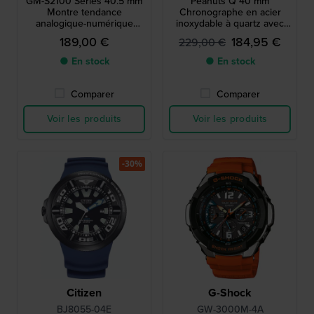
GM-S2100 Series 40.5 mm
Peanuts Q 40 mm
Montre tendance
Chronographe en acier
analogique-numérique
inoxydable à quartz avec
octogonale
date.
189,00 €
184,95 €
229,00 €
● En stock
● En stock
Comparer
Comparer
Voir les produits
Voir les produits
-30%
Citizen
G-Shock
BJ8055-04E
GW-3000M-4A