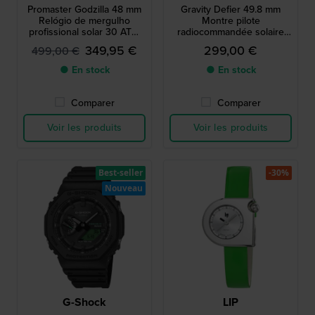
Promaster Godzilla 48 mm
Gravity Defier 49.8 mm
Relógio de mergulho
Montre pilote
profissional solar 30 ATM
radiocommandée solaire
com extensor de bracelete
orange
349,95 €
299,00 €
499,00 €
● En stock
● En stock
Comparer
Comparer
Voir les produits
Voir les produits
Best-seller
-30%
Nouveau
G-Shock
LIP