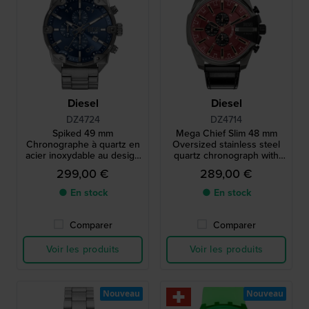
Diesel
Diesel
DZ4724
DZ4714
Spiked 49 mm
Mega Chief Slim 48 mm
Chronographe à quartz en
Oversized stainless steel
acier inoxydable au design
quartz chronograph with
industriel
date and glossy black strap
299,00 €
289,00 €
● En stock
● En stock
Comparer
Comparer
Voir les produits
Voir les produits
Nouveau
Nouveau