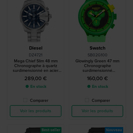
Diesel
Swatch
DZ4721
SB02G100
Mega Chief Slim 48 mm
Glowingly Green 47 mm
Chronographe à quartz
Chronographe
surdimensionné en acier
surdimensionné
inoxydable avec date
d'inspiration années 80
289,00 €
160,00 €
● En stock
● En stock
Comparer
Comparer
Voir les produits
Voir les produits
Best-seller
Nouveau