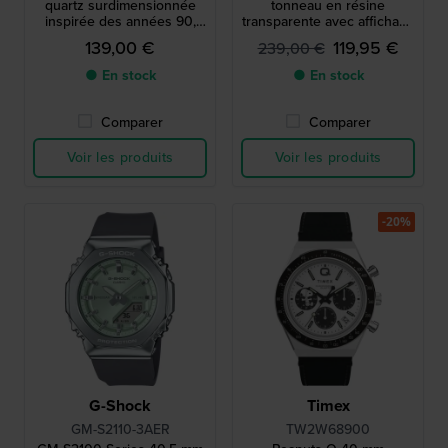
quartz surdimensionnée
tonneau en résine
inspirée des années 90,
transparente avec affichage
avec aiguilles magnétiques
du jour et de la date
139,00 €
119,95 €
239,00 €
à déclenchement par choc.
● En stock
● En stock
Comparer
Comparer
Voir les produits
Voir les produits
-20%
G-Shock
Timex
GM-S2110-3AER
TW2W68900