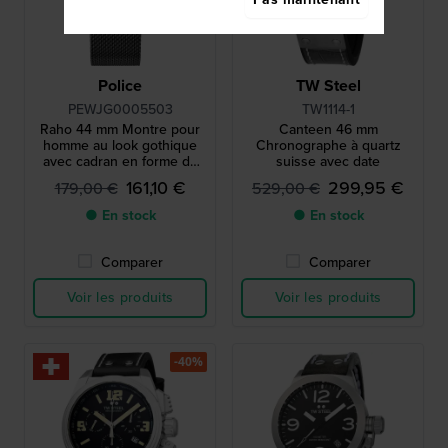
Police
TW Steel
PEWJG0005503
TW1114-1
Raho 44 mm Montre pour
Canteen 46 mm
homme au look gothique
Chronographe à quartz
avec cadran en forme de
suisse avec date
crâne gaufré
161,10 €
299,95 €
179,00 €
529,00 €
● En stock
● En stock
Comparer
Comparer
Voir les produits
Voir les produits
-40%